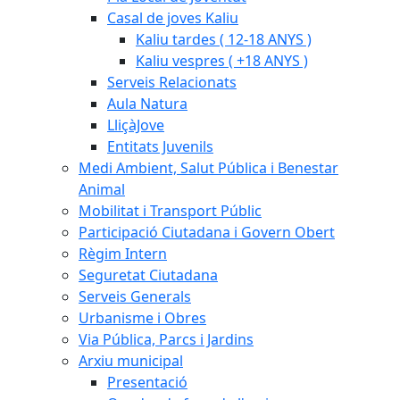
Casal de joves Kaliu
Kaliu tardes ( 12-18 ANYS )
Kaliu vespres ( +18 ANYS )
Serveis Relacionats
Aula Natura
LliçàJove
Entitats Juvenils
Medi Ambient, Salut Pública i Benestar
Animal
Mobilitat i Transport Públic
Participació Ciutadana i Govern Obert
Règim Intern
Seguretat Ciutadana
Serveis Generals
Urbanisme i Obres
Via Pública, Parcs i Jardins
Arxiu municipal
Presentació