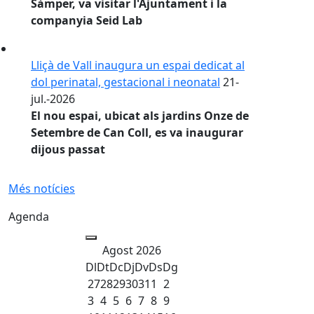
Vall
21-jul.-2026
El conseller d'Empresa i Treball, Miquel
Sàmper, va visitar l'Ajuntament i la
companyia Seid Lab
Lliçà de Vall inaugura un espai dedicat al
dol perinatal, gestacional i neonatal
21-
jul.-2026
El nou espai, ubicat als jardins Onze de
Setembre de Can Coll, es va inaugurar
dijous passat
Més notícies
Agenda
Agost 2026
Dl
Dt
Dc
Dj
Dv
Ds
Dg