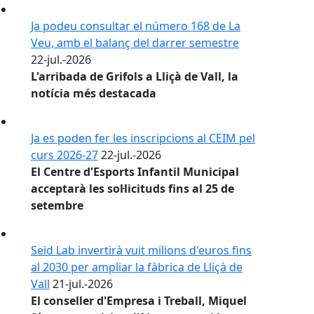
El Ple de juliol se celebrarà aquest
dijous al Casal de Joves el Kaliu
Ja podeu consultar el número 168 de La
Veu, amb el balanç del darrer semestre
22-jul.-2026
L'arribada de Grifols a Lliçà de Vall, la
notícia més destacada
Ja es poden fer les inscripcions al CEIM pel
curs 2026-27
22-jul.-2026
El Centre d'Esports Infantil Municipal
acceptarà les sol·licituds fins al 25 de
setembre
Seid Lab invertirà vuit milions d'euros fins
al 2030 per ampliar la fàbrica de Lliçà de