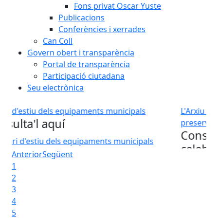
Fons privat Oscar Yuste
Publicacions
Conferències i xerrades
Can Coll
Govern obert i transparència
Portal de transparència
Participació ciutadana
Seu electrònica
equipaments municipals
L'Arxiu Municipal de Lliçà de
preservant la memòria del 
Consulteu el progr
quipaments municipals
celebració
L'Arxiu Municipal de Lliçà d
Anterior
Següent
1
2