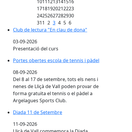
27
28
29
30
31
1
2
3
4
5
6
7
8
9
10
11
12
13
14
15
16
17
18
19
20
21
22
23
24
25
26
27
28
29
30
31
1
2
3
4
5
6
Club de lectura "En clau de dona"
03-09-2026
Presentació del curs
Portes obertes escola de tennis i pàdel
08-09-2026
Del 8 al 17 de setembre, tots els nens i
nenes de Lliçà de Vall poden provar de
forma gratuïta el tennis o el pàdel a
Argelagues Sports Club.
Diada 11 de Setembre