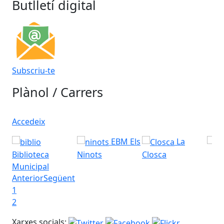
Accedeix
Butlletí digital
Subscriu-te
Plànol / Carrers
Accedeix
EBM Els
La
Biblioteca
Ninots
Closca
Municipal
Anterior
Següent
1