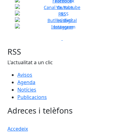
XARXES SOCIALS
Instagram
Facebook
Canal de Youtube
Previous
Next
RSS
Butlletí digital
Instagram
Previous
Next
RSS
L'actualitat a un clic
Avisos
Agenda
Notícies
Publicacions
Adreces i telèfons