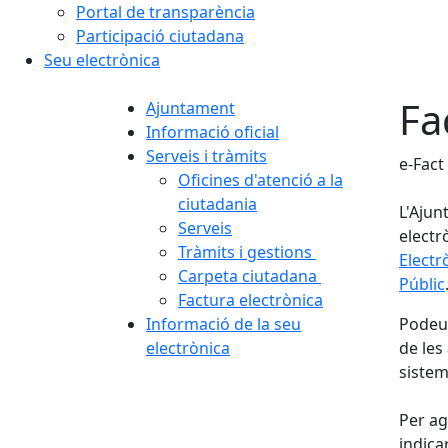
Portal de transparència
Participació ciutadana
Seu electrònica
Fa
Ajuntament
Informació oficial
Serveis i tràmits
e-Fact
Oficines d'atenció a la
ciutadania
L'Ajun
Serveis
electr
Tràmits i gestions
Electr
Carpeta ciutadana
Públic
Factura electrònica
Informació de la seu
Podeu 
electrònica
de les
sistem
Per ag
indica