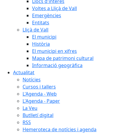
Llocs d'interès
Voltes a Lliçà de Vall
Emergències
Entitats
Lliçà de Vall
El municipi
Història
El municipi en xifres
Mapa de patrimoni cultural
Informació geogràfica
Actualitat
Notícies
Cursos i tallers
L'Agenda - Web
L'Agenda - Paper
La Veu
Butlletí digital
RSS
Hemeroteca de notícies i agenda