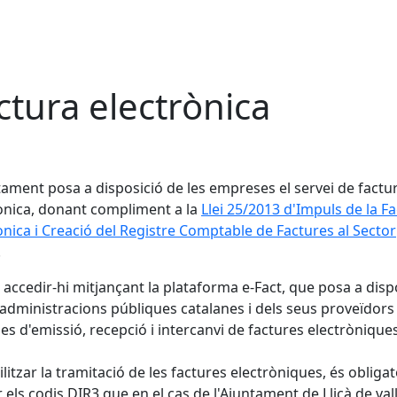
ctura electrònica
tament posa a disposició de les empreses el servei de factu
ònica, donant compliment a la
Llei 25/2013 d'Impuls de la F
ònica i Creació del Registre Comptable de Factures al Sector
.
accedir-hi mitjançant la plataforma e-Fact, que posa a disp
 administracions públiques catalanes i dels seus proveïdors
es d'emissió, recepció i intercanvi de factures electròniques
ilitzar la tramitació de les factures electròniques, és obligat
r els codis DIR3 que en el cas de l'Ajuntament de Lliçà de val