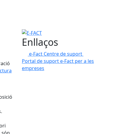
E-FACT
Enllaços
e-Fact
Centre de suport
Portal de suport e-Fact per a les
ració
empreses
actura
osició
.
ori
l són