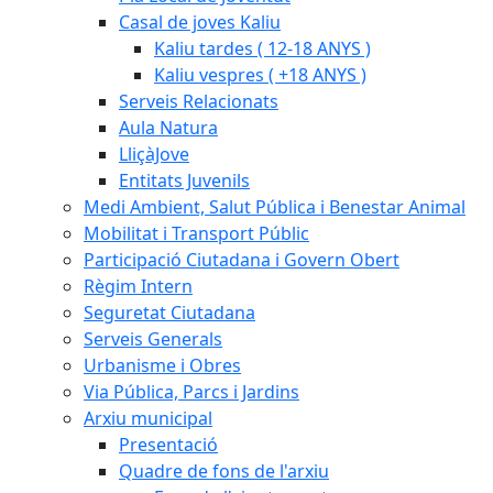
Casal de joves Kaliu
Kaliu tardes ( 12-18 ANYS )
Kaliu vespres ( +18 ANYS )
Serveis Relacionats
Aula Natura
LliçàJove
Entitats Juvenils
Medi Ambient, Salut Pública i Benestar Animal
Mobilitat i Transport Públic
Participació Ciutadana i Govern Obert
Règim Intern
Seguretat Ciutadana
Serveis Generals
Urbanisme i Obres
Via Pública, Parcs i Jardins
Arxiu municipal
Presentació
Quadre de fons de l'arxiu