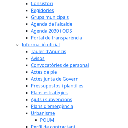
Consistori
Regidories
Grups municipals
Agenda de l'alcalde
Agenda 2030 i ODS
Portal de transparència
Informació oficial
Tauler d'Anuncis
Avisos
Convocatòries de personal
Actes de ple
Actes junta de Govern
Pressupostos i plantilles
Plans estratègics
Ajuts i subvencions
Plans d'emergència
Urbanisme
POUM
Perfil de contractant