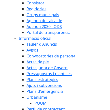
Consistori
Regidories
Grups municipals
Agenda de l'alcalde
Agenda 2030 i ODS
Portal de transparència
Informació oficial
Tauler d'Anuncis
Avisos
Convocatòries de personal
Actes de ple
Actes junta de Govern
Pressupostos i plantilles
Plans estratègics
Ajuts i subvencions
Plans d'emergència
Urbanisme
POUM
Perfil de contractant