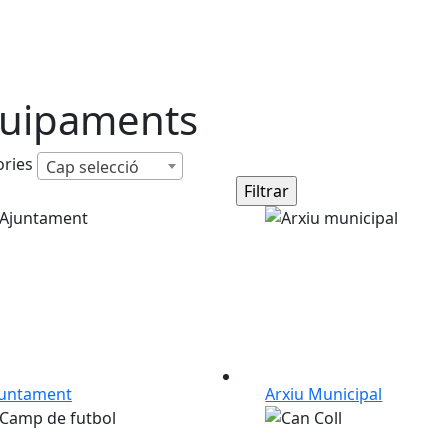
uipaments
ories
Cap selecció
juntament
Arxiu Municipal