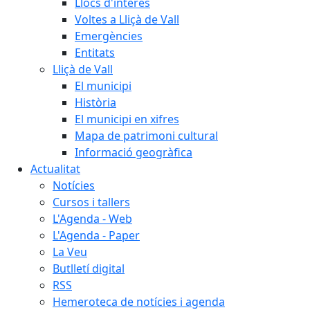
Llocs d'interès
Voltes a Lliçà de Vall
Emergències
Entitats
Lliçà de Vall
El municipi
Història
El municipi en xifres
Mapa de patrimoni cultural
Informació geogràfica
Actualitat
Notícies
Cursos i tallers
L'Agenda - Web
L'Agenda - Paper
La Veu
Butlletí digital
RSS
Hemeroteca de notícies i agenda