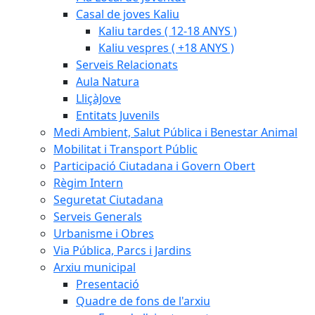
Casal de joves Kaliu
Kaliu tardes ( 12-18 ANYS )
Kaliu vespres ( +18 ANYS )
Serveis Relacionats
Aula Natura
LliçàJove
Entitats Juvenils
Medi Ambient, Salut Pública i Benestar Animal
Mobilitat i Transport Públic
Participació Ciutadana i Govern Obert
Règim Intern
Seguretat Ciutadana
Serveis Generals
Urbanisme i Obres
Via Pública, Parcs i Jardins
Arxiu municipal
Presentació
Quadre de fons de l'arxiu