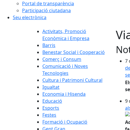
Portal de transparència
Participació ciutadana
Seu electrònica
Vi
Activitats, Promoció
Econòmica i Empresa
Barris
Not
Benestar Social i Cooperació
Comerç i Consum
7 
Comunicació i Noves
de
Tecnologies
s
Cultura i Patrimoni Cultural
El
Igualtat
se
Economia i Hisenda
9 
Educació
al
Esports
Festes
Formació i Ocupació
A
Gent Gran
fa