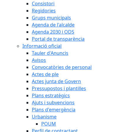
Consistori
Regidories
Grups municipals
Agenda de l'alcalde
Agenda 2030 i ODS
Portal de transparència
Informació oficial
Tauler d'Anuncis
Avisos
Convocatòries de personal
Actes de ple
Actes junta de Govern
Pressupostos i plantilles
Plans estratègics
Ajuts i subvencions
Plans d'emergència
Urbanisme
POUM
Perfil de contractant