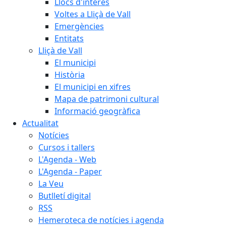
Llocs d'interès
Voltes a Lliçà de Vall
Emergències
Entitats
Lliçà de Vall
El municipi
Història
El municipi en xifres
Mapa de patrimoni cultural
Informació geogràfica
Actualitat
Notícies
Cursos i tallers
L'Agenda - Web
L'Agenda - Paper
La Veu
Butlletí digital
RSS
Hemeroteca de notícies i agenda