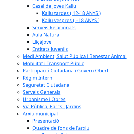
Casal de joves Kaliu
Kaliu tardes ( 12-18 ANYS )
Kaliu vespres ( +18 ANYS )
Serveis Relacionats
Aula Natura
LliçàJove
Entitats Juvenils
Medi Ambient, Salut Pública i Benestar Animal
Mobilitat i Transport Públic
Participació Ciutadana i Govern Obert
Règim Intern
Seguretat Ciutadana
Serveis Generals
Urbanisme i Obres
Via Pública, Parcs i Jardins
Arxiu municipal
Presentació
Quadre de fons de l'arxiu