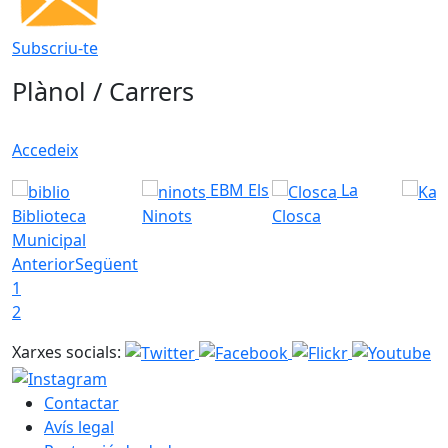
Subscriu-te
Plànol / Carrers
Accedeix
EBM Els
La
Biblioteca
Ninots
Closca
Municipal
Anterior
Següent
1
2
Xarxes socials:
Contactar
Avís legal