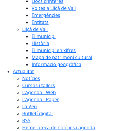
Llocs d'interès
Voltes a Lliçà de Vall
Emergències
Entitats
Lliçà de Vall
El municipi
Història
El municipi en xifres
Mapa de patrimoni cultural
Informació geogràfica
Actualitat
Notícies
Cursos i tallers
L'Agenda - Web
L'Agenda - Paper
La Veu
Butlletí digital
RSS
Hemeroteca de notícies i agenda