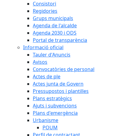
Consistori
Regidories
Grups municipals
Agenda de l'alcalde
Agenda 2030 i ODS
Portal de transparència
Informació oficial
Tauler d'Anuncis
Avisos
Convocatòries de personal
Actes de ple
Actes junta de Govern
Pressupostos i plantilles
Plans estratègics
Ajuts i subvencions
Plans d'emergència
Urbanisme
POUM
Perfil de contractant