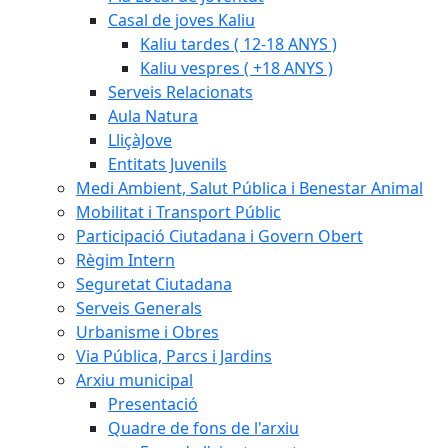
Casal de joves Kaliu
Kaliu tardes ( 12-18 ANYS )
Kaliu vespres ( +18 ANYS )
Serveis Relacionats
Aula Natura
LliçàJove
Entitats Juvenils
Medi Ambient, Salut Pública i Benestar Animal
Mobilitat i Transport Públic
Participació Ciutadana i Govern Obert
Règim Intern
Seguretat Ciutadana
Serveis Generals
Urbanisme i Obres
Via Pública, Parcs i Jardins
Arxiu municipal
Presentació
Quadre de fons de l'arxiu