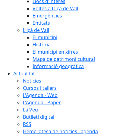
Llocs d'interès
Voltes a Lliçà de Vall
Emergències
Entitats
Lliçà de Vall
El municipi
Història
El municipi en xifres
Mapa de patrimoni cultural
Informació geogràfica
Actualitat
Notícies
Cursos i tallers
L'Agenda - Web
L'Agenda - Paper
La Veu
Butlletí digital
RSS
Hemeroteca de notícies i agenda