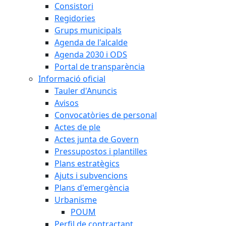
Consistori
Regidories
Grups municipals
Agenda de l'alcalde
Agenda 2030 i ODS
Portal de transparència
Informació oficial
Tauler d'Anuncis
Avisos
Convocatòries de personal
Actes de ple
Actes junta de Govern
Pressupostos i plantilles
Plans estratègics
Ajuts i subvencions
Plans d'emergència
Urbanisme
POUM
Perfil de contractant