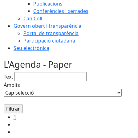
Publicacions
Conferències i xerrades
Can Coll
Govern obert i transparència
Portal de transparència
Participació ciutadana
Seu electrònica
L'Agenda - Paper
Text
Àmbits
1