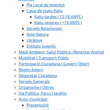
Pla Local de Joventut
Casal de joves Kaliu
Kaliu tardes ( 12-18 ANYS )
Kaliu vespres ( +18 ANYS )
Serveis Relacionats
Aula Natura
LliçàJove
Entitats Juvenils
Medi Ambient, Salut Pública i Benestar Animal
Mobilitat i Transport Públic
Participació Ciutadana i Govern Obert
Règim Intern
Seguretat Ciutadana
Serveis Generals
Urbanisme i Obres
Via Pública, Parcs i Jardins
Arxiu municipal
Presentació