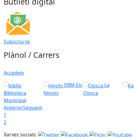
Butlletí digital
Subscriu-te
Plànol / Carrers
Accedeix
EBM Els
La
Biblioteca
Ninots
Closca
Municipal
Anterior
Següent
1
2
Xarxes socials: