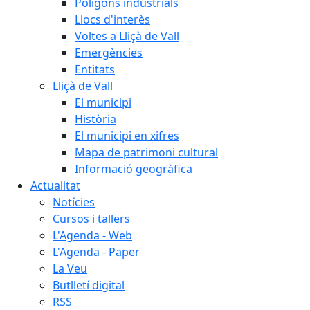
Polígons industrials
Llocs d'interès
Voltes a Lliçà de Vall
Emergències
Entitats
Lliçà de Vall
El municipi
Història
El municipi en xifres
Mapa de patrimoni cultural
Informació geogràfica
Actualitat
Notícies
Cursos i tallers
L'Agenda - Web
L'Agenda - Paper
La Veu
Butlletí digital
RSS