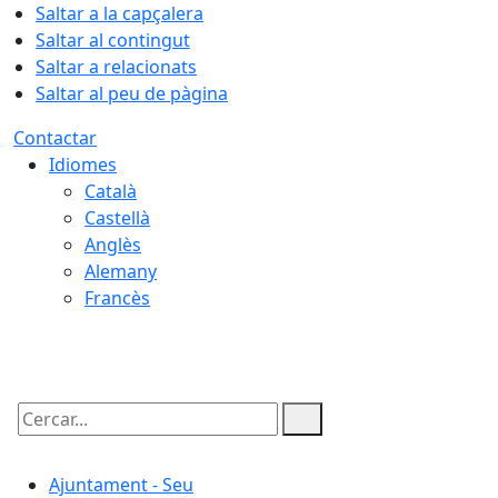
Saltar a la capçalera
Saltar al contingut
Saltar a relacionats
Saltar al peu de pàgina
Contactar
Idiomes
Català
Castellà
Anglès
Alemany
Francès
07.08.2026 | 06:02
Cercar:
Ajuntament - Seu