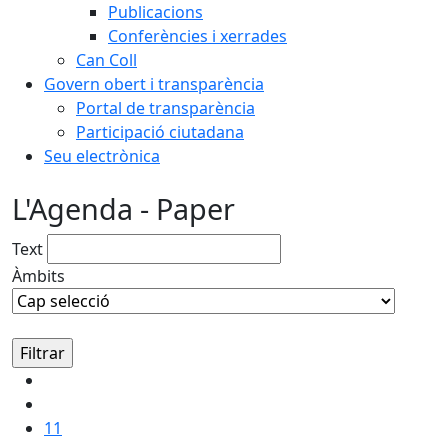
Publicacions
Conferències i xerrades
Can Coll
Govern obert i transparència
Portal de transparència
Participació ciutadana
Seu electrònica
L'Agenda - Paper
Text
Àmbits
11