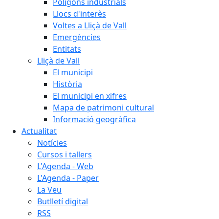
Polígons industrials
Llocs d'interès
Voltes a Lliçà de Vall
Emergències
Entitats
Lliçà de Vall
El municipi
Història
El municipi en xifres
Mapa de patrimoni cultural
Informació geogràfica
Actualitat
Notícies
Cursos i tallers
L'Agenda - Web
L'Agenda - Paper
La Veu
Butlletí digital
RSS