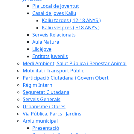
Pla Local de Joventut
Casal de joves Kaliu
Kaliu tardes ( 12-18 ANYS )
Kaliu vespres ( +18 ANYS )
Serveis Relacionats
Aula Natura
LliçàJove
Entitats Juvenils
Medi Ambient, Salut Pública i Benestar Animal
Mobilitat i Transport Públic
Participació Ciutadana i Govern Obert
Règim Intern
Seguretat Ciutadana
Serveis Generals
Urbanisme i Obres
Via Pública, Parcs i Jardins
Arxiu municipal
Presentació