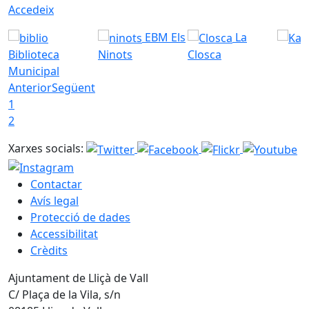
Accedeix
EBM Els
La
Biblioteca
Ninots
Closca
Municipal
Anterior
Següent
1
2
Xarxes socials:
Contactar
Avís legal
Protecció de dades
Accessibilitat
Crèdits
Ajuntament de Lliçà de Vall
C/ Plaça de la Vila, s/n