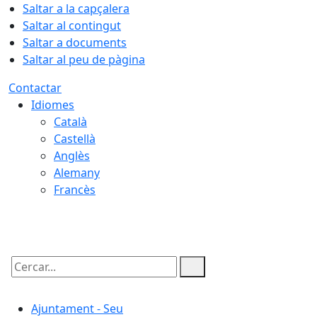
Saltar a la capçalera
Saltar al contingut
Saltar a documents
Saltar al peu de pàgina
Contactar
Idiomes
Català
Castellà
Anglès
Alemany
Francès
07.08.2026 | 06:02
Cercar:
Ajuntament - Seu