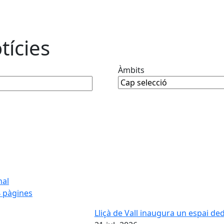
tícies
Àmbits
nal
 pàgines
Lliçà de Vall inaugura un espai ded