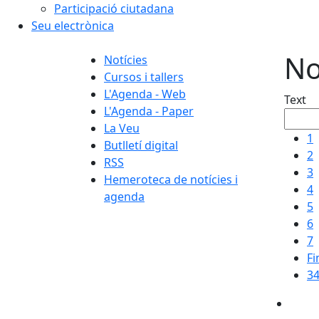
Participació ciutadana
Seu electrònica
No
Notícies
Cursos i tallers
L'Agenda - Web
Text
L'Agenda - Paper
La Veu
1
Butlletí digital
2
RSS
3
Hemeroteca de notícies i
4
agenda
5
6
7
Fi
34