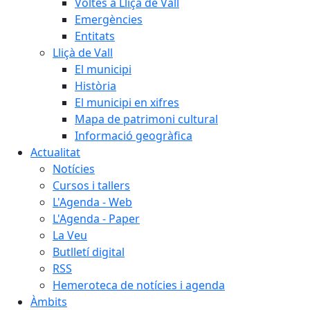
Voltes a Lliçà de Vall
Emergències
Entitats
Lliçà de Vall
El municipi
Història
El municipi en xifres
Mapa de patrimoni cultural
Informació geogràfica
Actualitat
Notícies
Cursos i tallers
L'Agenda - Web
L'Agenda - Paper
La Veu
Butlletí digital
RSS
Hemeroteca de notícies i agenda
Àmbits