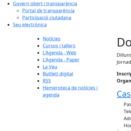
Govern obert i transparència
Portal de transparència
Participació ciutadana
Seu electrònica
Do
Notícies
Cursos i tallers
L'Agenda - Web
Dillun
L'Agenda - Paper
Jornad
La Veu
Butlletí digital
Inscri
RSS
Organ
Hemeroteca de notícies i
Cas
agenda
Pass
Tel
Adr
Hor