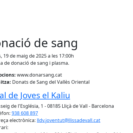
nació de sang
s, 19 de maig de 2025 a les 17:00h
a de donació de sang i plasma.
pcions:
www.donarsang.cat
itza:
Donats de Sang del Vallès Oriental
al de Joves el Kaliu
eig de l'Església, 1 - 08185 Lliçà de Vall - Barcelona
èfon:
938 608 897
eça electrònica:
lldv.joventut@llissadevall.cat
ari: