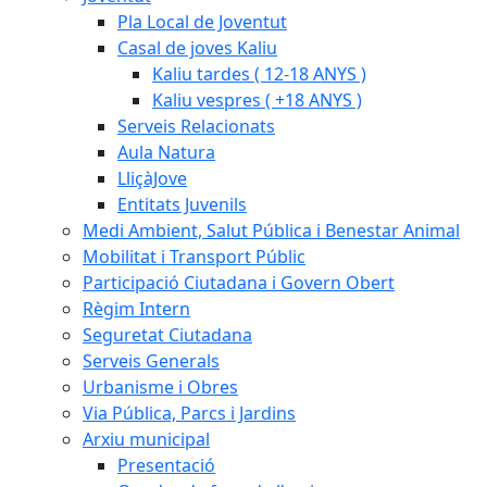
Pla Local de Joventut
Casal de joves Kaliu
Kaliu tardes ( 12-18 ANYS )
Kaliu vespres ( +18 ANYS )
Serveis Relacionats
Aula Natura
LliçàJove
Entitats Juvenils
Medi Ambient, Salut Pública i Benestar Animal
Mobilitat i Transport Públic
Participació Ciutadana i Govern Obert
Règim Intern
Seguretat Ciutadana
Serveis Generals
Urbanisme i Obres
Via Pública, Parcs i Jardins
Arxiu municipal
Presentació