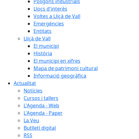
Polígons industrials
Llocs d'interès
Voltes a Lliçà de Vall
Emergències
Entitats
Lliçà de Vall
El municipi
Història
El municipi en xifres
Mapa de patrimoni cultural
Informació geogràfica
Actualitat
Notícies
Cursos i tallers
L'Agenda - Web
L'Agenda - Paper
La Veu
Butlletí digital
RSS