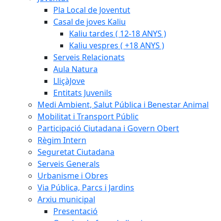
Pla Local de Joventut
Casal de joves Kaliu
Kaliu tardes ( 12-18 ANYS )
Kaliu vespres ( +18 ANYS )
Serveis Relacionats
Aula Natura
LliçàJove
Entitats Juvenils
Medi Ambient, Salut Pública i Benestar Animal
Mobilitat i Transport Públic
Participació Ciutadana i Govern Obert
Règim Intern
Seguretat Ciutadana
Serveis Generals
Urbanisme i Obres
Via Pública, Parcs i Jardins
Arxiu municipal
Presentació