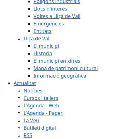
Polígons industrials
Llocs d'interès
Voltes a Lliçà de Vall
Emergències
Entitats
Lliçà de Vall
El municipi
Història
El municipi en xifres
Mapa de patrimoni cultural
Informació geogràfica
Actualitat
Notícies
Cursos i tallers
L'Agenda - Web
L'Agenda - Paper
La Veu
Butlletí digital
RSS