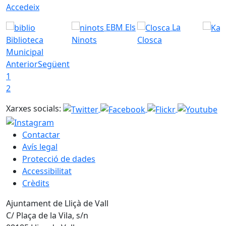
Accedeix
EBM Els
La
Biblioteca
Ninots
Closca
Municipal
Anterior
Següent
1
2
Xarxes socials:
Contactar
Avís legal
Protecció de dades
Accessibilitat
Crèdits
Ajuntament de Lliçà de Vall
C/ Plaça de la Vila, s/n