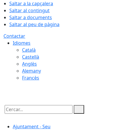
Saltar a la capçalera
Saltar al contingut
Saltar a documents
Saltar al peu de pàgina
Contactar
Idiomes
Català
Castellà
Anglès
Alemany
Francès
07.08.2026 | 17:05
Cercar:
Ajuntament - Seu