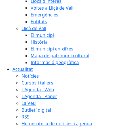
Llocs d'interès
Voltes a Lliçà de Vall
Emergències
Entitats
Lliçà de Vall
El municipi
Història
El municipi en xifres
Mapa de patrimoni cultural
Informació geogràfica
Actualitat
Notícies
Cursos i tallers
L'Agenda - Web
L'Agenda - Paper
La Veu
Butlletí digital
RSS
Hemeroteca de notícies i agenda