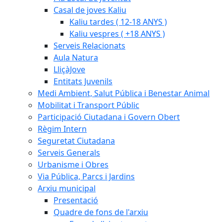
Casal de joves Kaliu
Kaliu tardes ( 12-18 ANYS )
Kaliu vespres ( +18 ANYS )
Serveis Relacionats
Aula Natura
LliçàJove
Entitats Juvenils
Medi Ambient, Salut Pública i Benestar Animal
Mobilitat i Transport Públic
Participació Ciutadana i Govern Obert
Règim Intern
Seguretat Ciutadana
Serveis Generals
Urbanisme i Obres
Via Pública, Parcs i Jardins
Arxiu municipal
Presentació
Quadre de fons de l'arxiu