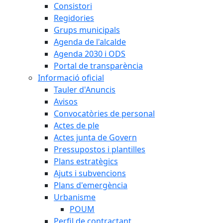
Consistori
Regidories
Grups municipals
Agenda de l'alcalde
Agenda 2030 i ODS
Portal de transparència
Informació oficial
Tauler d'Anuncis
Avisos
Convocatòries de personal
Actes de ple
Actes junta de Govern
Pressupostos i plantilles
Plans estratègics
Ajuts i subvencions
Plans d'emergència
Urbanisme
POUM
Perfil de contractant