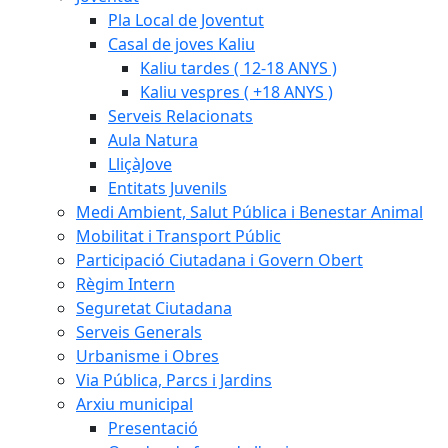
Pla Local de Joventut
Casal de joves Kaliu
Kaliu tardes ( 12-18 ANYS )
Kaliu vespres ( +18 ANYS )
Serveis Relacionats
Aula Natura
LliçàJove
Entitats Juvenils
Medi Ambient, Salut Pública i Benestar Animal
Mobilitat i Transport Públic
Participació Ciutadana i Govern Obert
Règim Intern
Seguretat Ciutadana
Serveis Generals
Urbanisme i Obres
Via Pública, Parcs i Jardins
Arxiu municipal
Presentació