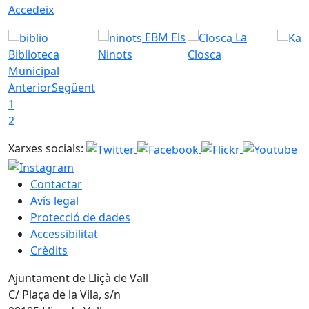
Accedeix
EBM Els
La
Biblioteca
Ninots
Closca
Municipal
Anterior
Següent
1
2
Xarxes socials:
Contactar
Avís legal
Protecció de dades
Accessibilitat
Crèdits
Ajuntament de Lliçà de Vall
C/ Plaça de la Vila, s/n