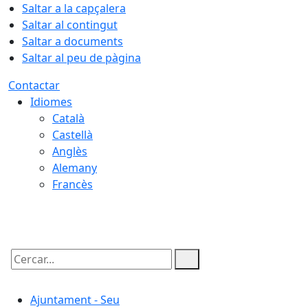
Saltar a la capçalera
Saltar al contingut
Saltar a documents
Saltar al peu de pàgina
Contactar
Idiomes
Català
Castellà
Anglès
Alemany
Francès
07.08.2026 | 11:12
Cercar:
Ajuntament - Seu