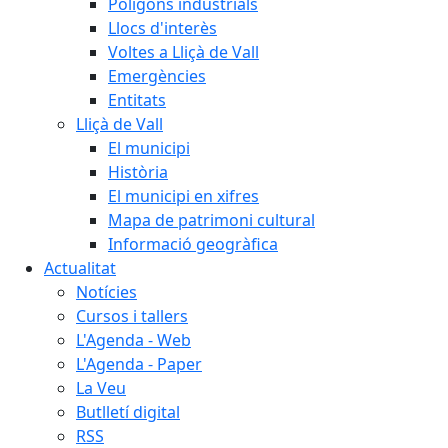
Polígons industrials
Llocs d'interès
Voltes a Lliçà de Vall
Emergències
Entitats
Lliçà de Vall
El municipi
Història
El municipi en xifres
Mapa de patrimoni cultural
Informació geogràfica
Actualitat
Notícies
Cursos i tallers
L'Agenda - Web
L'Agenda - Paper
La Veu
Butlletí digital
RSS