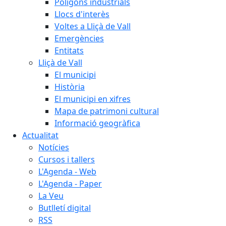
Polígons industrials
Llocs d'interès
Voltes a Lliçà de Vall
Emergències
Entitats
Lliçà de Vall
El municipi
Història
El municipi en xifres
Mapa de patrimoni cultural
Informació geogràfica
Actualitat
Notícies
Cursos i tallers
L'Agenda - Web
L'Agenda - Paper
La Veu
Butlletí digital
RSS