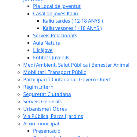
Pla Local de Joventut
Casal de joves Kaliu
Kaliu tardes ( 12-18 ANYS )
Kaliu vespres ( +18 ANYS )
Serveis Relacionats
Aula Natura
LliçàJove
Entitats Juvenils
Medi Ambient, Salut Pública i Benestar Animal
Mobilitat i Transport Públic
Participació Ciutadana i Govern Obert
Règim Intern
Seguretat Ciutadana
Serveis Generals
Urbanisme i Obres
Via Pública, Parcs i Jardins
Arxiu municipal
Presentació