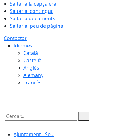
Saltar a la capçalera
Saltar al contingut
Saltar a documents
Saltar al peu de pàgina
Contactar
Idiomes
Català
Castellà
Anglès
Alemany
Francès
06.08.2026 | 05:24
Cercar:
Ajuntament - Seu