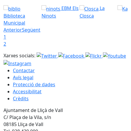
EBM Els
La
Biblioteca
Ninots
Closca
Municipal
Anterior
Següent
1
2
Xarxes socials:
Contactar
Avís legal
Protecció de dades
Accessibilitat
Crèdits
Ajuntament de Lliçà de Vall
C/ Plaça de la Vila, s/n
08185 Lliça de Vall