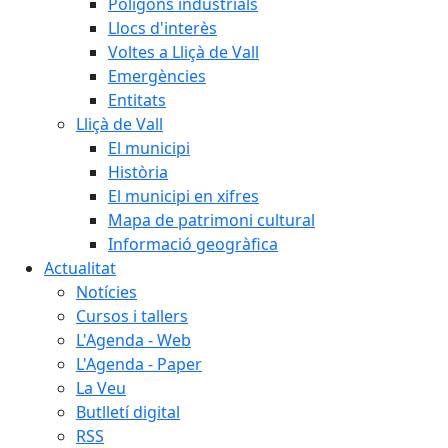
Polígons industrials
Llocs d'interès
Voltes a Lliçà de Vall
Emergències
Entitats
Lliçà de Vall
El municipi
Història
El municipi en xifres
Mapa de patrimoni cultural
Informació geogràfica
Actualitat
Notícies
Cursos i tallers
L'Agenda - Web
L'Agenda - Paper
La Veu
Butlletí digital
RSS