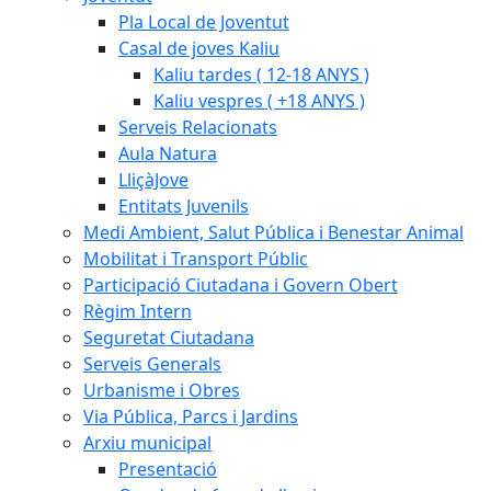
Pla Local de Joventut
Casal de joves Kaliu
Kaliu tardes ( 12-18 ANYS )
Kaliu vespres ( +18 ANYS )
Serveis Relacionats
Aula Natura
LliçàJove
Entitats Juvenils
Medi Ambient, Salut Pública i Benestar Animal
Mobilitat i Transport Públic
Participació Ciutadana i Govern Obert
Règim Intern
Seguretat Ciutadana
Serveis Generals
Urbanisme i Obres
Via Pública, Parcs i Jardins
Arxiu municipal
Presentació