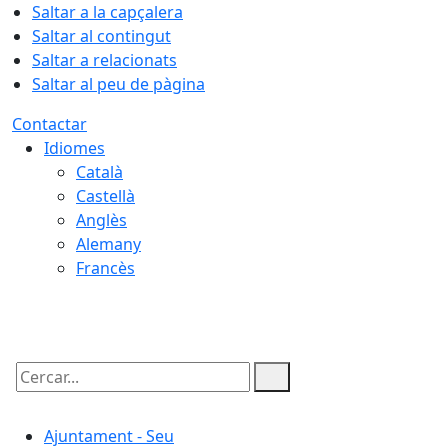
Saltar a la capçalera
Saltar al contingut
Saltar a relacionats
Saltar al peu de pàgina
Contactar
Idiomes
Català
Castellà
Anglès
Alemany
Francès
06.08.2026 | 16:26
Cercar:
Ajuntament - Seu