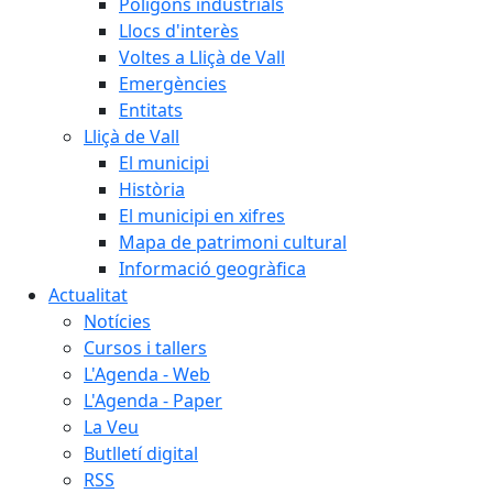
Polígons industrials
Llocs d'interès
Voltes a Lliçà de Vall
Emergències
Entitats
Lliçà de Vall
El municipi
Història
El municipi en xifres
Mapa de patrimoni cultural
Informació geogràfica
Actualitat
Notícies
Cursos i tallers
L'Agenda - Web
L'Agenda - Paper
La Veu
Butlletí digital
RSS