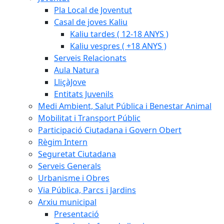
Pla Local de Joventut
Casal de joves Kaliu
Kaliu tardes ( 12-18 ANYS )
Kaliu vespres ( +18 ANYS )
Serveis Relacionats
Aula Natura
LliçàJove
Entitats Juvenils
Medi Ambient, Salut Pública i Benestar Animal
Mobilitat i Transport Públic
Participació Ciutadana i Govern Obert
Règim Intern
Seguretat Ciutadana
Serveis Generals
Urbanisme i Obres
Via Pública, Parcs i Jardins
Arxiu municipal
Presentació