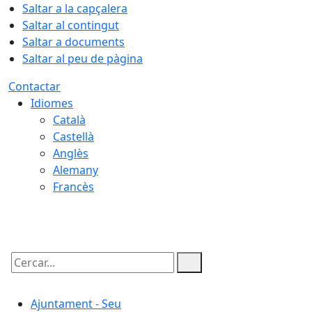
Saltar a la capçalera
Saltar al contingut
Saltar a documents
Saltar al peu de pàgina
Contactar
Idiomes
Català
Castellà
Anglès
Alemany
Francès
07.08.2026 | 08:53
Cercar:
Ajuntament - Seu