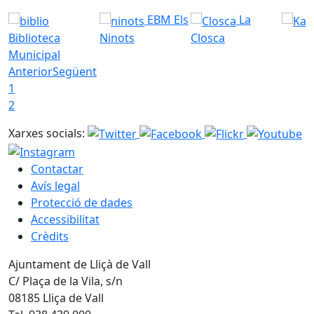
EBM Els
La
Biblioteca
Ninots
Closca
Municipal
Anterior
Següent
1
2
Xarxes socials:
Contactar
Avís legal
Protecció de dades
Accessibilitat
Crèdits
Ajuntament de Lliçà de Vall
C/ Plaça de la Vila, s/n
08185 Lliça de Vall