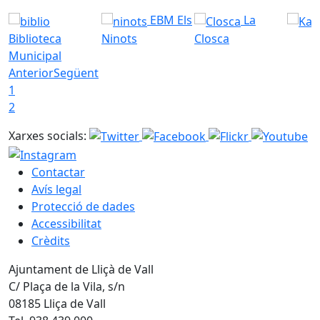
EBM Els
La
Biblioteca
Ninots
Closca
Municipal
Anterior
Següent
1
2
Xarxes socials:
Contactar
Avís legal
Protecció de dades
Accessibilitat
Crèdits
Ajuntament de Lliçà de Vall
C/ Plaça de la Vila, s/n
08185 Lliça de Vall