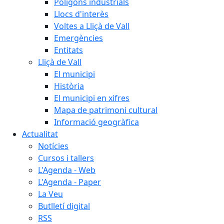
Polígons industrials
Llocs d'interès
Voltes a Lliçà de Vall
Emergències
Entitats
Lliçà de Vall
El municipi
Història
El municipi en xifres
Mapa de patrimoni cultural
Informació geogràfica
Actualitat
Notícies
Cursos i tallers
L'Agenda - Web
L'Agenda - Paper
La Veu
Butlletí digital
RSS