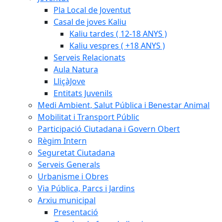
Pla Local de Joventut
Casal de joves Kaliu
Kaliu tardes ( 12-18 ANYS )
Kaliu vespres ( +18 ANYS )
Serveis Relacionats
Aula Natura
LliçàJove
Entitats Juvenils
Medi Ambient, Salut Pública i Benestar Animal
Mobilitat i Transport Públic
Participació Ciutadana i Govern Obert
Règim Intern
Seguretat Ciutadana
Serveis Generals
Urbanisme i Obres
Via Pública, Parcs i Jardins
Arxiu municipal
Presentació