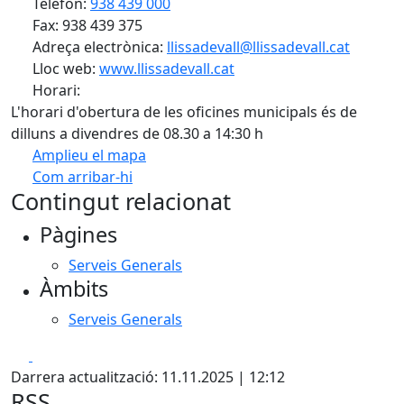
Telèfon:
938 439 000
Fax: 938 439 375
Adreça electrònica:
llissadevall@llissadevall.cat
Lloc web:
www.llissadevall.cat
Horari:
L'horari d'obertura de les oficines municipals és de
dilluns a divendres de 08.30 a 14:30 h
Amplieu el mapa
Com arribar-hi
Leaflet
| ©
OpenStreetMap
contributors
Contingut relacionat
+
Pàgines
−
Serveis Generals
Àmbits
Serveis Generals
Facebook
X
Darrera actualització: 11.11.2025 | 12:12
RSS