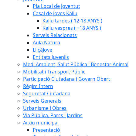
Pla Local de Joventut
Casal de joves Kaliu
Kaliu tardes ( 12-18 ANYS )
Kaliu vespres ( +18 ANYS )
Serveis Relacionats
Aula Natura
LliçàJove
Entitats Juvenils
Medi Ambient, Salut Pública i Benestar Animal
Mobilitat i Transport Públic
Participació Ciutadana i Govern Obert
Règim Intern
Seguretat Ciutadana
Serveis Generals
Urbanisme i Obres
Via Pública, Parcs i Jardins
Arxiu municipal
Presentació