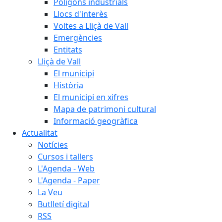
Polígons industrials
Llocs d'interès
Voltes a Lliçà de Vall
Emergències
Entitats
Lliçà de Vall
El municipi
Història
El municipi en xifres
Mapa de patrimoni cultural
Informació geogràfica
Actualitat
Notícies
Cursos i tallers
L'Agenda - Web
L'Agenda - Paper
La Veu
Butlletí digital
RSS