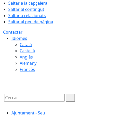
Saltar a la capçalera
Saltar al contingut
Saltar a relacionats
Saltar al peu de pàgina
Contactar
Idiomes
Català
Castellà
Anglès
Alemany
Francès
08.08.2026 | 19:59
Cercar:
Ajuntament - Seu