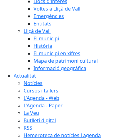
Llocs d'interès
Voltes a Lliçà de Vall
Emergències
Entitats
Lliçà de Vall
El municipi
Història
El municipi en xifres
Mapa de patrimoni cultural
Informació geogràfica
Actualitat
Notícies
Cursos i tallers
L'Agenda - Web
L'Agenda - Paper
La Veu
Butlletí digital
RSS
Hemeroteca de notícies i agenda