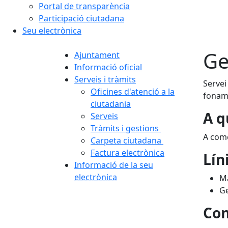
Portal de transparència
Participació ciutadana
Seu electrònica
Ge
Ajuntament
Informació oficial
Serveis i tràmits
Servei
Oficines d'atenció a la
foname
ciutadania
A q
Serveis
Tràmits i gestions
A come
Carpeta ciutadana
Factura electrònica
Lín
Informació de la seu
electrònica
Ma
Ge
Con