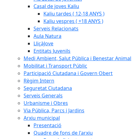
Casal de joves Kaliu
Kaliu tardes ( 12-18 ANYS )
Kaliu vespres ( +18 ANYS )
Serveis Relacionats
Aula Natura
LliçàJove
Entitats Juvenils
Medi Ambient, Salut Pública i Benestar Animal
Mobilitat i Transport Públic
Participació Ciutadana i Govern Obert
Règim Intern
Seguretat Ciutadana
Serveis Generals
Urbanisme i Obres
Via Pública, Parcs i Jardins
Arxiu municipal
Presentació
Quadre de fons de l'arxiu