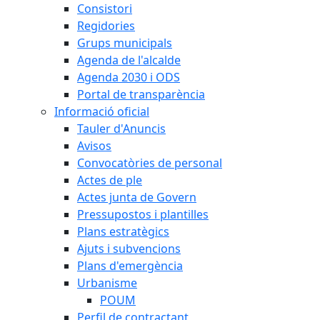
Consistori
Regidories
Grups municipals
Agenda de l'alcalde
Agenda 2030 i ODS
Portal de transparència
Informació oficial
Tauler d'Anuncis
Avisos
Convocatòries de personal
Actes de ple
Actes junta de Govern
Pressupostos i plantilles
Plans estratègics
Ajuts i subvencions
Plans d'emergència
Urbanisme
POUM
Perfil de contractant