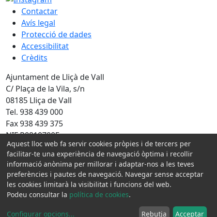
Contactar
Avís legal
Protecció de dades
Accessibilitat
Crèdits
Ajuntament de Lliçà de Vall
C/ Plaça de la Vila, s/n
08185 Lliça de Vall
Tel. 938 439 000
Fax 938 439 375
NIF P0810700E
Aquest lloc web fa servir cookies pròpies i de tercers per
facilitar-te una experiència de navegació òptima i recollir
Amb la col·laboració de:
informació anònima per millorar i adaptar-nos a les teves
preferències i pautes de navegació. Navegar sense acceptar
les cookies limitarà la visibilitat i funcions del web.
Podeu consultar la
política de cookies
.
Configurar opcions
...
Rebutja
Acceptar