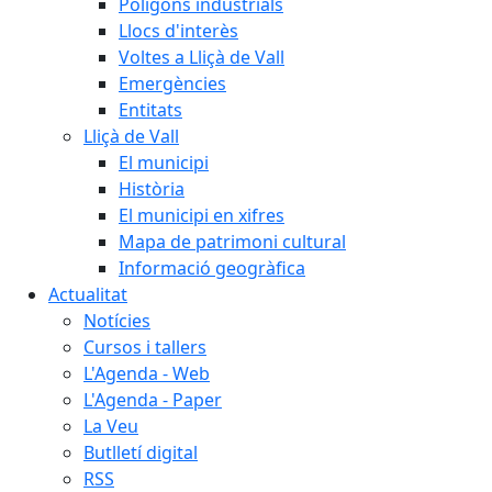
Polígons industrials
Llocs d'interès
Voltes a Lliçà de Vall
Emergències
Entitats
Lliçà de Vall
El municipi
Història
El municipi en xifres
Mapa de patrimoni cultural
Informació geogràfica
Actualitat
Notícies
Cursos i tallers
L'Agenda - Web
L'Agenda - Paper
La Veu
Butlletí digital
RSS