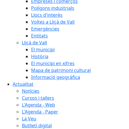
Empreses i comerços
Polígons industrials
Llocs d'interès
Voltes a Lliçà de Vall
Emergències
Entitats
Lliçà de Vall
El municipi
Història
El municipi en xifres
Mapa de patrimoni cultural
Informació geogràfica
Actualitat
Notícies
Cursos i tallers
L'Agenda - Web
L'Agenda - Paper
La Veu
Butlletí digital