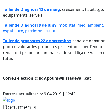
Taller de Diagnosi 12 de maig
:
creixement, habitatge,
equipaments, serveis
Taller de Diagnosi 9 de juny:
mobilitat, medi ambient,
espai lliure, patrimoni i salut
Taller de propostes 22 de setembre:
espai de debat on
podreu valorar les propostes presentades per l'equip
redactor i proposar com hauria de ser Lliçà de Vall en el
futur.
Correu electrònic: lldv.poum@llissadevall.cat
Facebook
X
Darrera actualització: 9.04.2019 | 12:42
logo
Documents