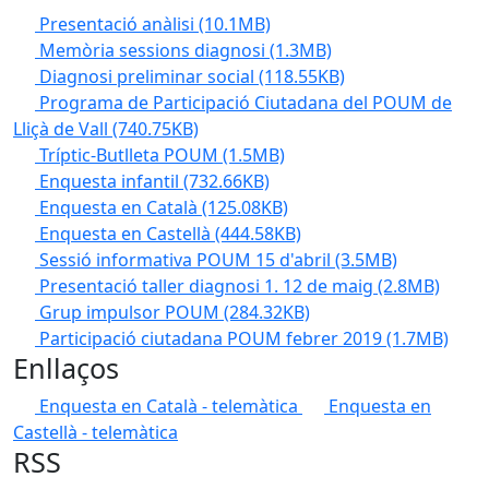
Presentació anàlisi
(10.1MB)
Memòria sessions diagnosi
(1.3MB)
Diagnosi preliminar social
(118.55KB)
Programa de Participació Ciutadana del POUM de
Lliçà de Vall
(740.75KB)
Tríptic-Butlleta POUM
(1.5MB)
Enquesta infantil
(732.66KB)
Enquesta en Català
(125.08KB)
Enquesta en Castellà
(444.58KB)
Sessió informativa POUM 15 d'abril
(3.5MB)
Presentació taller diagnosi 1. 12 de maig
(2.8MB)
Grup impulsor POUM
(284.32KB)
Participació ciutadana POUM febrer 2019
(1.7MB)
Enllaços
Enquesta en Català - telemàtica
Enquesta en
Castellà - telemàtica
RSS