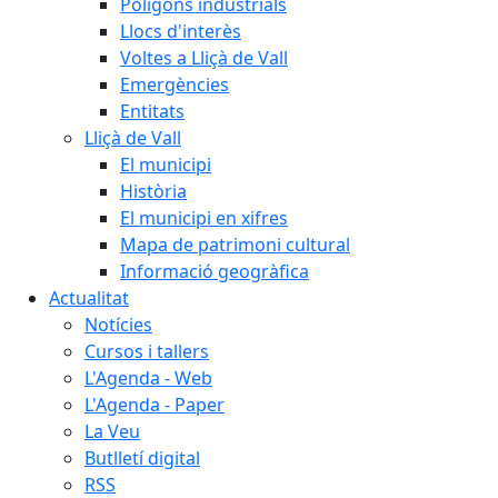
Polígons industrials
Llocs d'interès
Voltes a Lliçà de Vall
Emergències
Entitats
Lliçà de Vall
El municipi
Història
El municipi en xifres
Mapa de patrimoni cultural
Informació geogràfica
Actualitat
Notícies
Cursos i tallers
L'Agenda - Web
L'Agenda - Paper
La Veu
Butlletí digital
RSS