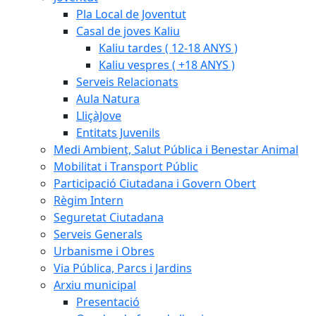
Pla Local de Joventut
Casal de joves Kaliu
Kaliu tardes ( 12-18 ANYS )
Kaliu vespres ( +18 ANYS )
Serveis Relacionats
Aula Natura
LliçàJove
Entitats Juvenils
Medi Ambient, Salut Pública i Benestar Animal
Mobilitat i Transport Públic
Participació Ciutadana i Govern Obert
Règim Intern
Seguretat Ciutadana
Serveis Generals
Urbanisme i Obres
Via Pública, Parcs i Jardins
Arxiu municipal
Presentació