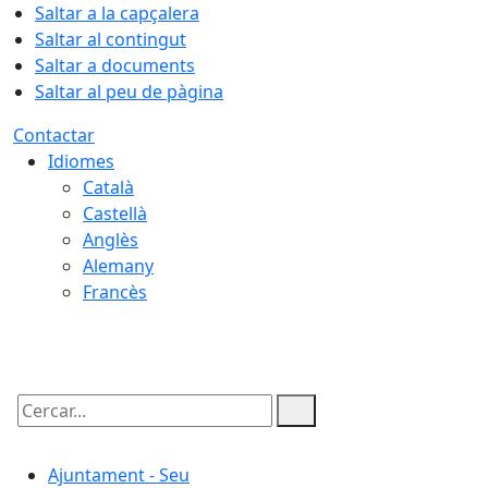
Saltar a la capçalera
Saltar al contingut
Saltar a documents
Saltar al peu de pàgina
Contactar
Idiomes
Català
Castellà
Anglès
Alemany
Francès
08.08.2026 | 05:23
Cercar:
Ajuntament - Seu