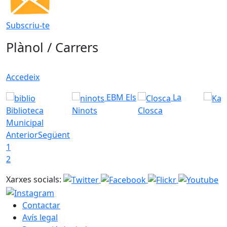
Subscriu-te
Plànol / Carrers
Accedeix
EBM Els
La
Biblioteca
Ninots
Closca
Municipal
Anterior
Següent
1
2
Xarxes socials:
Contactar
Avís legal