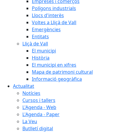
Empreses i comerços
Polígons industrials
Llocs d'interès
Voltes a Lliçà de Vall
Emergències
Entitats
Lliçà de Vall
El municipi
Història
El municipi en xifres
Mapa de patrimoni cultural
Informació geogràfica
Actualitat
Notícies
Cursos i tallers
L'Agenda - Web
L'Agenda - Paper
La Veu
Butlletí digital