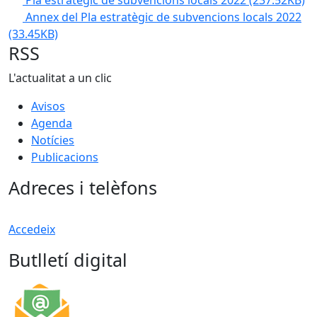
Pla estratègic de subvencions locals 2022
(237.52KB)
Annex del Pla estratègic de subvencions locals 2022
(33.45KB)
RSS
L'actualitat a un clic
Avisos
Agenda
Notícies
Publicacions
Adreces i telèfons
Accedeix
Butlletí digital