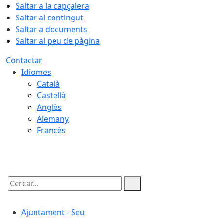
Saltar a la capçalera
Saltar al contingut
Saltar a documents
Saltar al peu de pàgina
Contactar
Idiomes
Català
Castellà
Anglès
Alemany
Francès
08.08.2026 | 17:32
Cercar:
Ajuntament - Seu