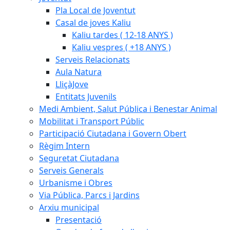
Pla Local de Joventut
Casal de joves Kaliu
Kaliu tardes ( 12-18 ANYS )
Kaliu vespres ( +18 ANYS )
Serveis Relacionats
Aula Natura
LliçàJove
Entitats Juvenils
Medi Ambient, Salut Pública i Benestar Animal
Mobilitat i Transport Públic
Participació Ciutadana i Govern Obert
Règim Intern
Seguretat Ciutadana
Serveis Generals
Urbanisme i Obres
Via Pública, Parcs i Jardins
Arxiu municipal
Presentació