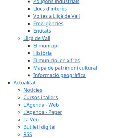
Polígons industrials
Llocs d'interès
Voltes a Lliçà de Vall
Emergències
Entitats
Lliçà de Vall
El municipi
Història
El municipi en xifres
Mapa de patrimoni cultural
Informació geogràfica
Actualitat
Notícies
Cursos i tallers
L'Agenda - Web
L'Agenda - Paper
La Veu
Butlletí digital
RSS