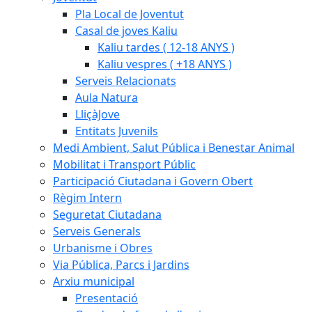
Pla Local de Joventut
Casal de joves Kaliu
Kaliu tardes ( 12-18 ANYS )
Kaliu vespres ( +18 ANYS )
Serveis Relacionats
Aula Natura
LliçàJove
Entitats Juvenils
Medi Ambient, Salut Pública i Benestar Animal
Mobilitat i Transport Públic
Participació Ciutadana i Govern Obert
Règim Intern
Seguretat Ciutadana
Serveis Generals
Urbanisme i Obres
Via Pública, Parcs i Jardins
Arxiu municipal
Presentació