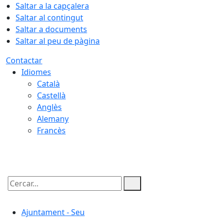
Saltar a la capçalera
Saltar al contingut
Saltar a documents
Saltar al peu de pàgina
Contactar
Idiomes
Català
Castellà
Anglès
Alemany
Francès
10.08.2026 | 04:32
Cercar:
Ajuntament - Seu