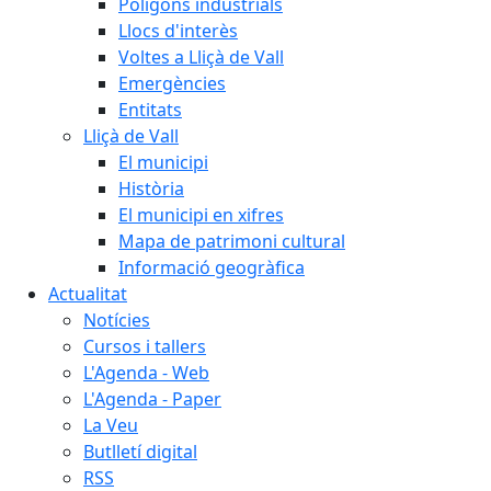
Polígons industrials
Llocs d'interès
Voltes a Lliçà de Vall
Emergències
Entitats
Lliçà de Vall
El municipi
Història
El municipi en xifres
Mapa de patrimoni cultural
Informació geogràfica
Actualitat
Notícies
Cursos i tallers
L'Agenda - Web
L'Agenda - Paper
La Veu
Butlletí digital
RSS