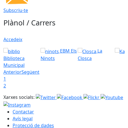
Subscriu-te
Plànol / Carrers
Accedeix
EBM Els
La
Biblioteca
Ninots
Closca
Municipal
Anterior
Següent
1
2
Xarxes socials:
Contactar
Avís legal
Protecció de dades