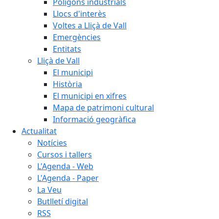
Polígons industrials
Llocs d'interès
Voltes a Lliçà de Vall
Emergències
Entitats
Lliçà de Vall
El municipi
Història
El municipi en xifres
Mapa de patrimoni cultural
Informació geogràfica
Actualitat
Notícies
Cursos i tallers
L'Agenda - Web
L'Agenda - Paper
La Veu
Butlletí digital
RSS