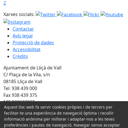
2
Xarxes socials:
Contactar
Avís legal
Protecció de dades
Accessibilitat
Crèdits
Ajuntament de Lliçà de Vall
C/ Plaça de la Vila, s/n
08185 Lliça de Vall
Tel. 938 439 000
Fax 938 439 375
NIF P0810700E
Aquest lloc web fa servir cookies pròpies i de tercers per
facilitar-te una experiència de navegació òptima i recollir
Amb la col·laboració de:
informació anònima per millorar i adaptar-nos a les teves
preferències i pautes de navegació. Navegar sense acceptar