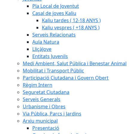
Pla Local de Joventut
Casal de joves Kaliu
Kaliu tardes ( 12-18 ANYS )
Kaliu vespres ( +18 ANYS )
Serveis Relacionats
Aula Natura
LliçàJove
Entitats Juvenils
Medi Ambient, Salut Pública i Benestar Animal
Mobilitat i Transport Públic
Participació Ciutadana i Govern Obert
Règim Intern
Seguretat Ciutadana
Serveis Generals
Urbanisme i Obres
Via Pública, Parcs i Jardins
Arxiu municipal
Presentació