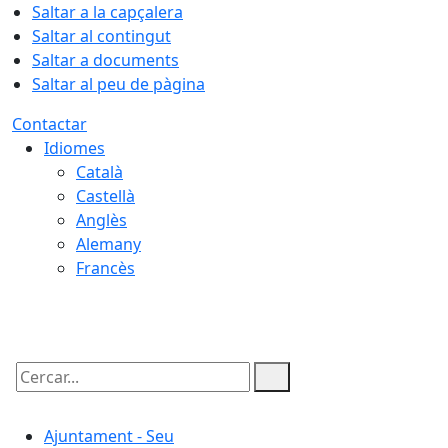
Saltar a la capçalera
Saltar al contingut
Saltar a documents
Saltar al peu de pàgina
Contactar
Idiomes
Català
Castellà
Anglès
Alemany
Francès
06.08.2026 | 01:15
Cercar:
Ajuntament - Seu