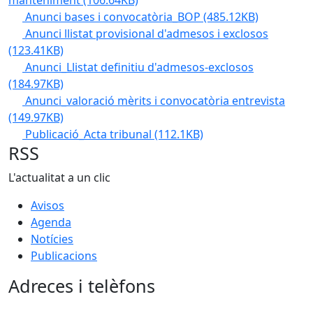
manteniment
(106.64KB)
Anunci bases i convocatòria_BOP
(485.12KB)
Anunci llistat provisional d'admesos i exclosos
(123.41KB)
Anunci_Llistat definitiu d'admesos-exclosos
(184.97KB)
Anunci_valoració mèrits i convocatòria entrevista
(149.97KB)
Publicació_Acta tribunal
(112.1KB)
RSS
L'actualitat a un clic
Avisos
Agenda
Notícies
Publicacions
Adreces i telèfons