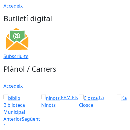
Accedeix
Butlletí digital
Subscriu-te
Plànol / Carrers
Accedeix
EBM Els
La
Biblioteca
Ninots
Closca
Municipal
Anterior
Següent
1