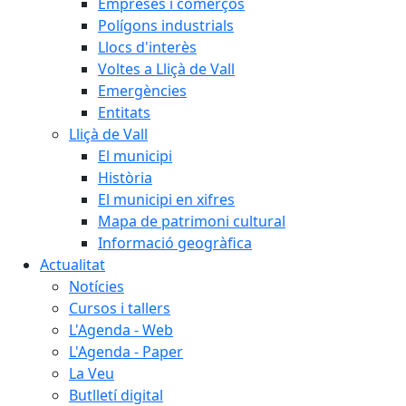
Empreses i comerços
Polígons industrials
Llocs d'interès
Voltes a Lliçà de Vall
Emergències
Entitats
Lliçà de Vall
El municipi
Història
El municipi en xifres
Mapa de patrimoni cultural
Informació geogràfica
Actualitat
Notícies
Cursos i tallers
L'Agenda - Web
L'Agenda - Paper
La Veu
Butlletí digital