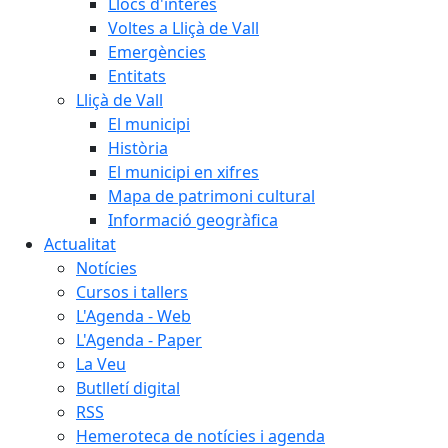
Llocs d'interès
Voltes a Lliçà de Vall
Emergències
Entitats
Lliçà de Vall
El municipi
Història
El municipi en xifres
Mapa de patrimoni cultural
Informació geogràfica
Actualitat
Notícies
Cursos i tallers
L'Agenda - Web
L'Agenda - Paper
La Veu
Butlletí digital
RSS
Hemeroteca de notícies i agenda