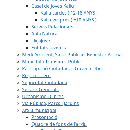
Casal de joves Kaliu
Kaliu tardes ( 12-18 ANYS )
Kaliu vespres ( +18 ANYS )
Serveis Relacionats
Aula Natura
LliçàJove
Entitats Juvenils
Medi Ambient, Salut Pública i Benestar Animal
Mobilitat i Transport Públic
Participació Ciutadana i Govern Obert
Règim Intern
Seguretat Ciutadana
Serveis Generals
Urbanisme i Obres
Via Pública, Parcs i Jardins
Arxiu municipal
Presentació
Quadre de fons de l'arxiu