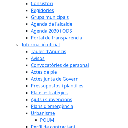
Consistori
Regidories
Grups municipals
Agenda de l'alcalde
Agenda 2030 i ODS
Portal de transparència
Informació oficial
Tauler d'Anuncis
Avisos
Convocatòries de personal
Actes de ple
Actes junta de Govern
Pressupostos i plantilles
Plans estratègics
Ajuts i subvencions
Plans d'emergència
Urbanisme
POUM
Perfil de contractant