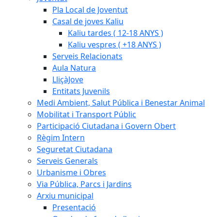
Pla Local de Joventut
Casal de joves Kaliu
Kaliu tardes ( 12-18 ANYS )
Kaliu vespres ( +18 ANYS )
Serveis Relacionats
Aula Natura
LliçàJove
Entitats Juvenils
Medi Ambient, Salut Pública i Benestar Animal
Mobilitat i Transport Públic
Participació Ciutadana i Govern Obert
Règim Intern
Seguretat Ciutadana
Serveis Generals
Urbanisme i Obres
Via Pública, Parcs i Jardins
Arxiu municipal
Presentació