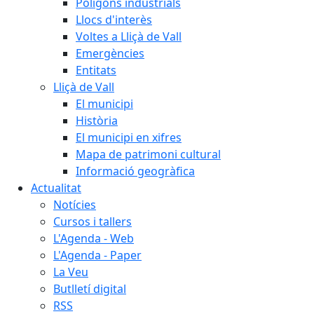
Polígons industrials
Llocs d'interès
Voltes a Lliçà de Vall
Emergències
Entitats
Lliçà de Vall
El municipi
Història
El municipi en xifres
Mapa de patrimoni cultural
Informació geogràfica
Actualitat
Notícies
Cursos i tallers
L'Agenda - Web
L'Agenda - Paper
La Veu
Butlletí digital
RSS