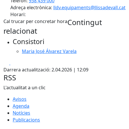
Telèfon:
938 439 000
Adreça electrònica:
lldv.equipaments@llissadevall.cat
Horari:
Contingut
Cal trucar per concretar hora
relacionat
Consistori
Maria José Álvarez Varela
Facebook
X
Darrera actualització: 2.04.2026 | 12:09
RSS
L'actualitat a un clic
Avisos
Agenda
Notícies
Publicacions