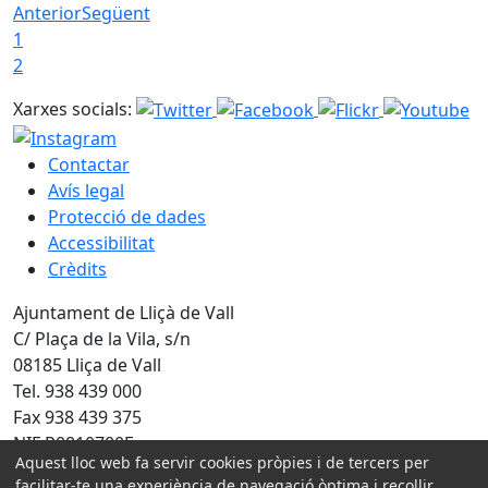
Anterior
Següent
1
2
Xarxes socials:
Contactar
Avís legal
Protecció de dades
Accessibilitat
Crèdits
Ajuntament de Lliçà de Vall
C/ Plaça de la Vila, s/n
08185 Lliça de Vall
Tel. 938 439 000
Fax 938 439 375
NIF P0810700E
Aquest lloc web fa servir cookies pròpies i de tercers per
facilitar-te una experiència de navegació òptima i recollir
Amb la col·laboració de: