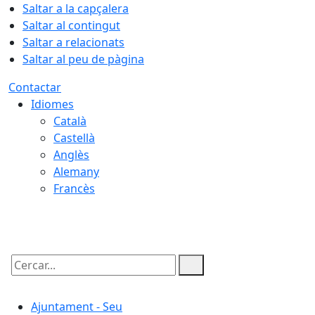
Saltar a la capçalera
Saltar al contingut
Saltar a relacionats
Saltar al peu de pàgina
Contactar
Idiomes
Català
Castellà
Anglès
Alemany
Francès
08.08.2026 | 19:03
Cercar:
Ajuntament - Seu