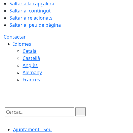
Saltar a la capçalera
Saltar al contingut
Saltar a relacionats
Saltar al peu de pàgina
Contactar
Idiomes
Català
Castellà
Anglès
Alemany
Francès
07.08.2026 | 15:38
Cercar:
Ajuntament - Seu