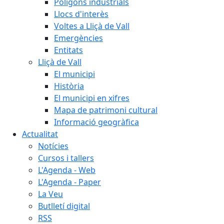
Polígons industrials
Llocs d'interès
Voltes a Lliçà de Vall
Emergències
Entitats
Lliçà de Vall
El municipi
Història
El municipi en xifres
Mapa de patrimoni cultural
Informació geogràfica
Actualitat
Notícies
Cursos i tallers
L'Agenda - Web
L'Agenda - Paper
La Veu
Butlletí digital
RSS