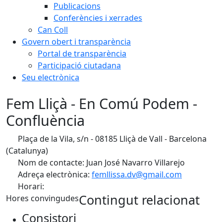
Publicacions
Conferències i xerrades
Can Coll
Govern obert i transparència
Portal de transparència
Participació ciutadana
Seu electrònica
Fem Lliçà - En Comú Podem -
Confluència
Plaça de la Vila, s/n - 08185 Lliçà de Vall - Barcelona
(Catalunya)
Nom de contacte: Juan José Navarro Villarejo
Adreça electrònica:
femllissa.dv@gmail.com
Horari:
Contingut relacionat
Hores convingudes
Consistori