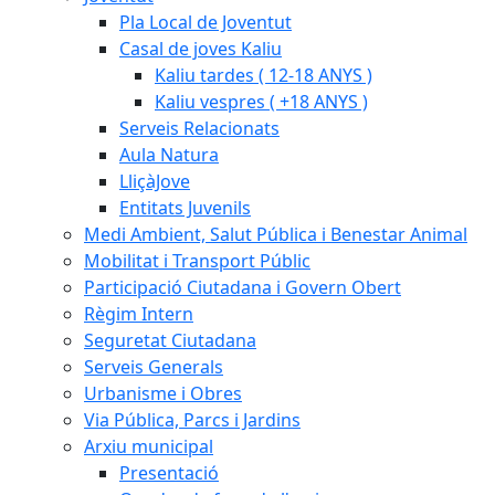
Pla Local de Joventut
Casal de joves Kaliu
Kaliu tardes ( 12-18 ANYS )
Kaliu vespres ( +18 ANYS )
Serveis Relacionats
Aula Natura
LliçàJove
Entitats Juvenils
Medi Ambient, Salut Pública i Benestar Animal
Mobilitat i Transport Públic
Participació Ciutadana i Govern Obert
Règim Intern
Seguretat Ciutadana
Serveis Generals
Urbanisme i Obres
Via Pública, Parcs i Jardins
Arxiu municipal
Presentació