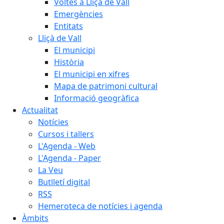
Voltes a Lliçà de Vall
Emergències
Entitats
Lliçà de Vall
El municipi
Història
El municipi en xifres
Mapa de patrimoni cultural
Informació geogràfica
Actualitat
Notícies
Cursos i tallers
L'Agenda - Web
L'Agenda - Paper
La Veu
Butlletí digital
RSS
Hemeroteca de notícies i agenda
Àmbits