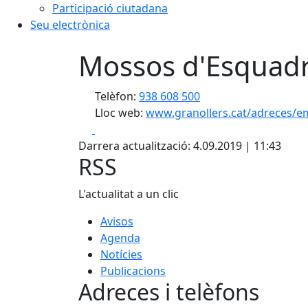
Participació ciutadana
Seu electrònica
Mossos d'Esquadr
Telèfon:
938 608 500
Lloc web:
www.granollers.cat/adreces/em
Facebook
X
Darrera actualització: 4.09.2019 | 11:43
RSS
L'actualitat a un clic
Avisos
Agenda
Notícies
Publicacions
Adreces i telèfons