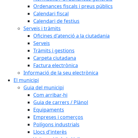
Ordenances fiscals i preus públics
Calendari fiscal
Calendari de festius
Serveis i tràmits
Oficines d'atenció a la ciutadania
Serveis
Tràmits i gestions
Carpeta ciutadana
Factura electrònica
Informació de la seu electrònica
El municipi
Guia del municipi
Com arribar-hi
Guia de carrers / Plànol
Equipaments
Empreses i comerços
Polígons industrials
Llocs d'interès