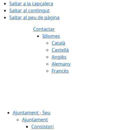
Saltar a la capçalera
Saltar al contingut
Saltar al peu de pàgina
Contactar
Idiomes
Català
Castellà
Anglès
Alemany
Francès
08.08.2026 | 07:13
Ajuntament - Seu
Ajuntament
Consistori