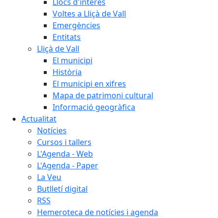
Llocs d'interès
Voltes a Lliçà de Vall
Emergències
Entitats
Lliçà de Vall
El municipi
Història
El municipi en xifres
Mapa de patrimoni cultural
Informació geogràfica
Actualitat
Notícies
Cursos i tallers
L'Agenda - Web
L'Agenda - Paper
La Veu
Butlletí digital
RSS
Hemeroteca de notícies i agenda