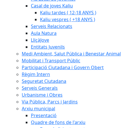
Casal de joves Kaliu
Kaliu tardes ( 12-18 ANYS )
Kaliu vespres ( +18 ANYS )
Serveis Relacionats
Aula Natura
LliçàJove
Entitats Juvenils
Medi Ambient, Salut Pública i Benestar Animal
Mobilitat i Transport Públic
Participació Ciutadana i Govern Obert
Règim Intern
Seguretat Ciutadana
Serveis Generals
Urbanisme i Obres
Via Pública, Parcs i Jardins
Arxiu municipal
Presentació
Quadre de fons de l'arxiu