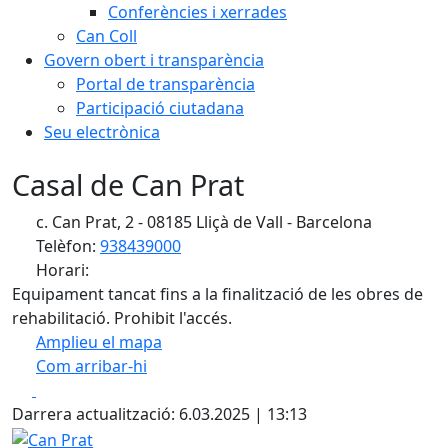
Conferències i xerrades
Can Coll
Govern obert i transparència
Portal de transparència
Participació ciutadana
Seu electrònica
Casal de Can Prat
c. Can Prat, 2 - 08185 Lliçà de Vall - Barcelona
Telèfon:
938439000
Horari:
Equipament tancat fins a la finalització de les obres de
rehabilitació. Prohibit l'accés.
Amplieu el mapa
Com arribar-hi
Leaflet
| ©
OpenStreetMap
contributors
Facebook
X
+
Darrera actualització: 6.03.2025 | 13:13
−
Can Prat