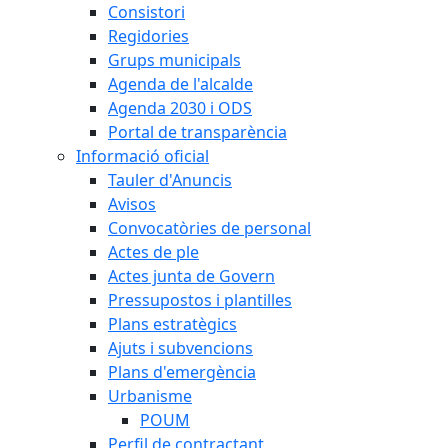
Consistori
Regidories
Grups municipals
Agenda de l'alcalde
Agenda 2030 i ODS
Portal de transparència
Informació oficial
Tauler d'Anuncis
Avisos
Convocatòries de personal
Actes de ple
Actes junta de Govern
Pressupostos i plantilles
Plans estratègics
Ajuts i subvencions
Plans d'emergència
Urbanisme
POUM
Perfil de contractant