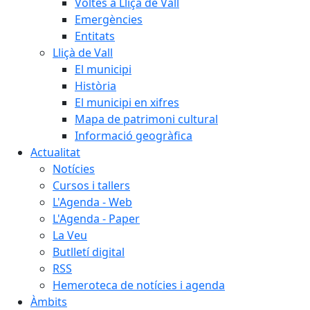
Voltes a Lliçà de Vall
Emergències
Entitats
Lliçà de Vall
El municipi
Història
El municipi en xifres
Mapa de patrimoni cultural
Informació geogràfica
Actualitat
Notícies
Cursos i tallers
L'Agenda - Web
L'Agenda - Paper
La Veu
Butlletí digital
RSS
Hemeroteca de notícies i agenda
Àmbits