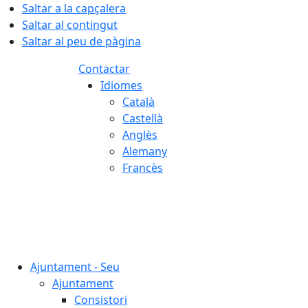
Saltar a la capçalera
Saltar al contingut
Saltar al peu de pàgina
Contactar
Idiomes
Català
Castellà
Anglès
Alemany
Francès
06.08.2026 | 08:08
Ajuntament - Seu
Ajuntament
Consistori