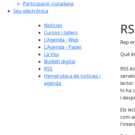
Participació ciutadana
Seu electrònica
RS
Notícies
Cursos i tallers
L'Agenda - Web
Rep en
L'Agenda - Paper
La Veu
Què é
Butlletí digital
RSS
RSS és
Hemeroteca de notícies i
servei
agenda
lector
hi ha 
i desp
Els le
com ar
l'inter