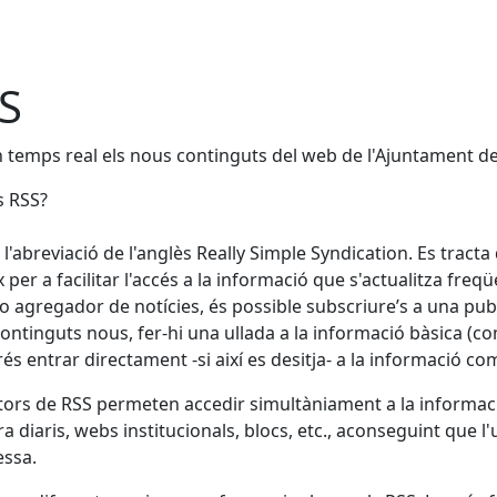
S
 temps real els nous continguts del web de l'Ajuntament de 
s RSS?
 l'abreviació de l'anglès Really Simple Syndication. Es tract
x per a facilitar l'accés a la informació que s'actualitza fr
 o agregador de notícies, és possible subscriure’s a una p
continguts nous, fer-hi una ullada a la informació bàsica (com
rés entrar directament -si així es desitja- a la informació c
ctors de RSS permeten accedir simultàniament a la informació
a diaris, webs institucionals, blocs, etc., aconseguint que l'
essa.