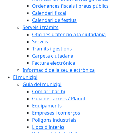
Ordenances fiscals i preus públics
Calendari fiscal
Calendari de festius
Serveis i tràmits
Oficines d'atenció a la ciutadania
Serveis
Tràmits i gestions
Carpeta ciutadana
Factura electrònica
Informació de la seu electrònica
El municipi
Guia del municipi
Com arribar-hi
Guia de carrers / Plànol
Equipaments
Empreses i comerços
Polígons industrials
Llocs d'interès