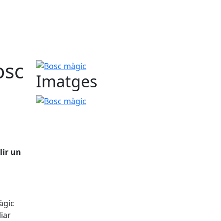
osc
Bosc màgic
Imatges
Bosc màgic
lir un
àgic
iar