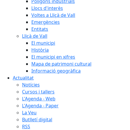
Polígons industrials
Llocs d'interès
Voltes a Lliçà de Vall
Emergències
Entitats
Lliçà de Vall
El municipi
Història
El municipi en xifres
Mapa de patrimoni cultural
Informació geogràfica
Actualitat
Notícies
Cursos i tallers
L'Agenda - Web
L'Agenda - Paper
La Veu
Butlletí digital
RSS