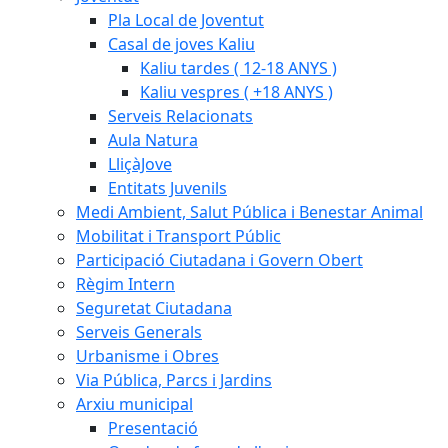
Pla Local de Joventut
Casal de joves Kaliu
Kaliu tardes ( 12-18 ANYS )
Kaliu vespres ( +18 ANYS )
Serveis Relacionats
Aula Natura
LliçàJove
Entitats Juvenils
Medi Ambient, Salut Pública i Benestar Animal
Mobilitat i Transport Públic
Participació Ciutadana i Govern Obert
Règim Intern
Seguretat Ciutadana
Serveis Generals
Urbanisme i Obres
Via Pública, Parcs i Jardins
Arxiu municipal
Presentació