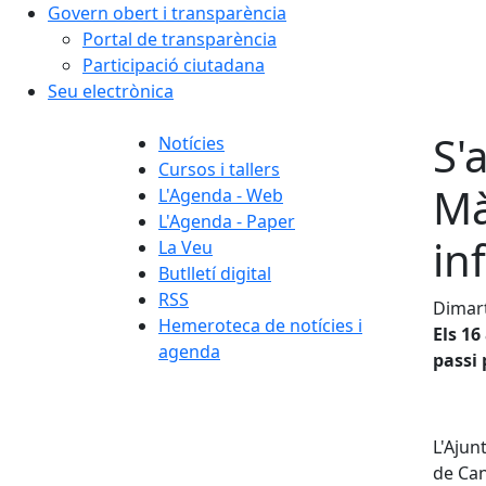
Govern obert i transparència
Portal de transparència
Participació ciutadana
Seu electrònica
S'
Notícies
Cursos i tallers
Mà
L'Agenda - Web
L'Agenda - Paper
in
La Veu
Butlletí digital
RSS
Dimar
Hemeroteca de notícies i
Els 16
agenda
passi 
L'Ajun
de Can