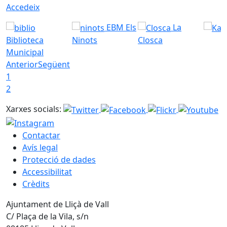
Accedeix
EBM Els
La
Biblioteca
Ninots
Closca
Municipal
Anterior
Següent
1
2
Xarxes socials:
Contactar
Avís legal
Protecció de dades
Accessibilitat
Crèdits
Ajuntament de Lliçà de Vall
C/ Plaça de la Vila, s/n