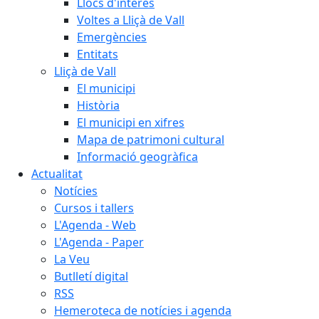
Llocs d'interès
Voltes a Lliçà de Vall
Emergències
Entitats
Lliçà de Vall
El municipi
Història
El municipi en xifres
Mapa de patrimoni cultural
Informació geogràfica
Actualitat
Notícies
Cursos i tallers
L'Agenda - Web
L'Agenda - Paper
La Veu
Butlletí digital
RSS
Hemeroteca de notícies i agenda