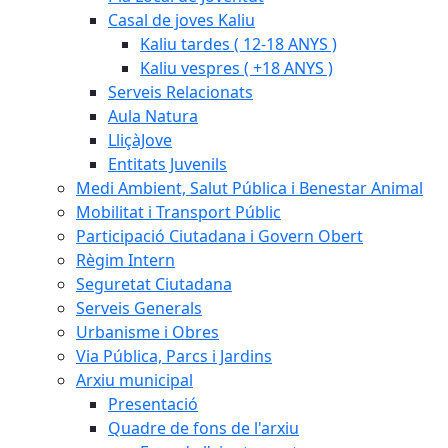
Casal de joves Kaliu
Kaliu tardes ( 12-18 ANYS )
Kaliu vespres ( +18 ANYS )
Serveis Relacionats
Aula Natura
LliçàJove
Entitats Juvenils
Medi Ambient, Salut Pública i Benestar Animal
Mobilitat i Transport Públic
Participació Ciutadana i Govern Obert
Règim Intern
Seguretat Ciutadana
Serveis Generals
Urbanisme i Obres
Via Pública, Parcs i Jardins
Arxiu municipal
Presentació
Quadre de fons de l'arxiu