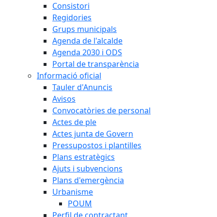
Consistori
Regidories
Grups municipals
Agenda de l'alcalde
Agenda 2030 i ODS
Portal de transparència
Informació oficial
Tauler d'Anuncis
Avisos
Convocatòries de personal
Actes de ple
Actes junta de Govern
Pressupostos i plantilles
Plans estratègics
Ajuts i subvencions
Plans d'emergència
Urbanisme
POUM
Perfil de contractant