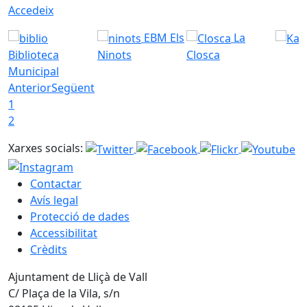
Accedeix
EBM Els
La
Biblioteca
Ninots
Closca
Municipal
Anterior
Següent
1
2
Xarxes socials:
Contactar
Avís legal
Protecció de dades
Accessibilitat
Crèdits
Ajuntament de Lliçà de Vall
C/ Plaça de la Vila, s/n