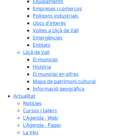
Equipaments
Empreses i comerços
Polígons industrials
Llocs d'interès
Voltes a Lliçà de Vall
Emergències
Entitats
Lliçà de Vall
El municipi
Història
El municipi en xifres
Mapa de patrimoni cultural
Informació geogràfica
Actualitat
Notícies
Cursos i tallers
L'Agenda - Web
L'Agenda - Paper
La Veu