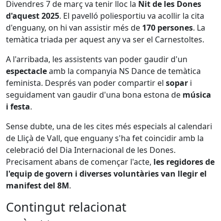
Divendres 7 de març va tenir lloc la
Nit de les Dones
d'aquest 2025
. El pavelló poliesportiu va acollir la cita
d'enguany, on hi van assistir més de
170 persones
. La
temàtica triada per aquest any va ser el Carnestoltes.
A l'arribada, les assistents van poder gaudir d'un
espectacle
amb la companyia NS Dance de temàtica
feminista. Després van poder compartir el
sopar
i
seguidament van gaudir d'una bona estona de
música
i festa
.
Sense dubte, una de les cites més especials al calendari
de Lliçà de Vall, que enguany s'ha fet coincidir amb la
celebració del Dia Internacional de les Dones.
Precisament abans de començar l'acte,
les regidores de
l'equip de govern i diverses voluntàries van llegir el
manifest del 8M
.
Contingut relacionat