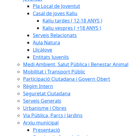
Pla Local de Joventut
Casal de joves Kaliu
Kaliu tardes ( 12-18 ANYS )
Kaliu vespres ( +18 ANYS )
Serveis Relacionats
Aula Natura
LliçàJove
Entitats Juvenils
Medi Ambient, Salut Pública i Benestar Animal
Mobilitat i Transport Públic
Participació Ciutadana i Govern Obert
Règim Intern
Seguretat Ciutadana
Serveis Generals
Urbanisme i Obres
Via Pública, Parcs i Jardins
Arxiu municipal
Presentació