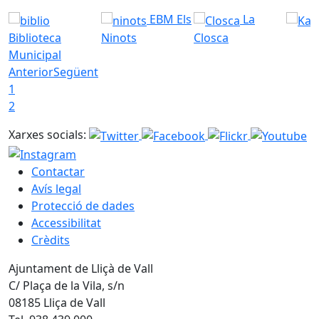
EBM Els
La
Biblioteca
Ninots
Closca
Municipal
Anterior
Següent
1
2
Xarxes socials:
Contactar
Avís legal
Protecció de dades
Accessibilitat
Crèdits
Ajuntament de Lliçà de Vall
C/ Plaça de la Vila, s/n
08185 Lliça de Vall