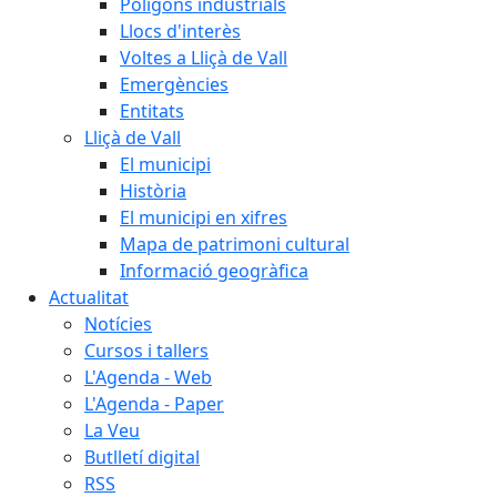
Polígons industrials
Llocs d'interès
Voltes a Lliçà de Vall
Emergències
Entitats
Lliçà de Vall
El municipi
Història
El municipi en xifres
Mapa de patrimoni cultural
Informació geogràfica
Actualitat
Notícies
Cursos i tallers
L'Agenda - Web
L'Agenda - Paper
La Veu
Butlletí digital
RSS