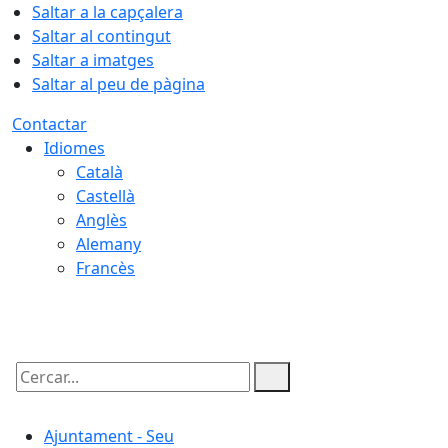
Saltar a la capçalera
Saltar al contingut
Saltar a imatges
Saltar al peu de pàgina
Contactar
Idiomes
Català
Castellà
Anglès
Alemany
Francès
06.08.2026 | 20:13
Cercar:
Ajuntament - Seu