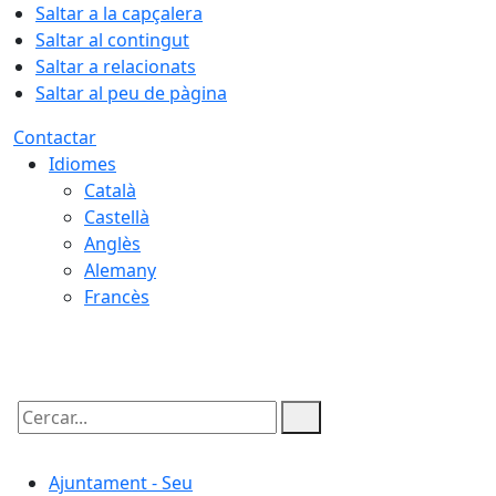
Saltar a la capçalera
Saltar al contingut
Saltar a relacionats
Saltar al peu de pàgina
Contactar
Idiomes
Català
Castellà
Anglès
Alemany
Francès
09.08.2026 | 05:42
Cercar:
Ajuntament - Seu