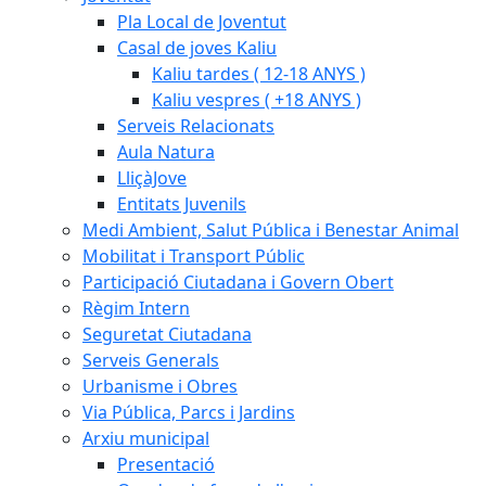
Pla Local de Joventut
Casal de joves Kaliu
Kaliu tardes ( 12-18 ANYS )
Kaliu vespres ( +18 ANYS )
Serveis Relacionats
Aula Natura
LliçàJove
Entitats Juvenils
Medi Ambient, Salut Pública i Benestar Animal
Mobilitat i Transport Públic
Participació Ciutadana i Govern Obert
Règim Intern
Seguretat Ciutadana
Serveis Generals
Urbanisme i Obres
Via Pública, Parcs i Jardins
Arxiu municipal
Presentació