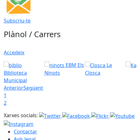
Subscriu-te
Plànol / Carrers
Accedeix
EBM Els
La
Biblioteca
Ninots
Closca
Municipal
Anterior
Següent
1
2
Xarxes socials:
Contactar
Avís legal