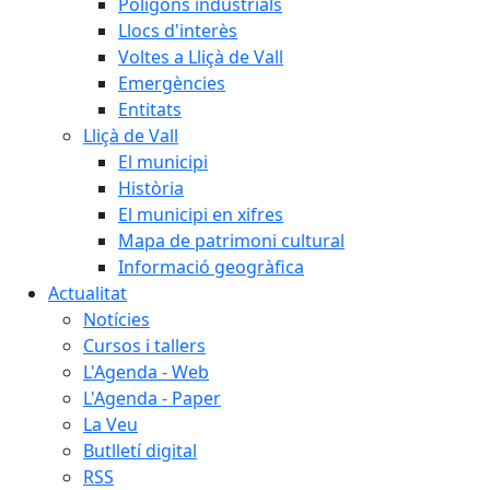
Polígons industrials
Llocs d'interès
Voltes a Lliçà de Vall
Emergències
Entitats
Lliçà de Vall
El municipi
Història
El municipi en xifres
Mapa de patrimoni cultural
Informació geogràfica
Actualitat
Notícies
Cursos i tallers
L'Agenda - Web
L'Agenda - Paper
La Veu
Butlletí digital
RSS