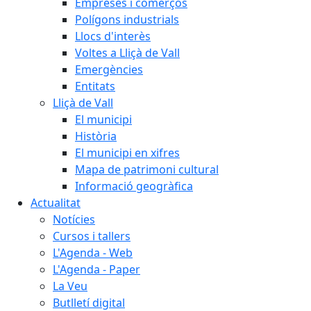
Empreses i comerços
Polígons industrials
Llocs d'interès
Voltes a Lliçà de Vall
Emergències
Entitats
Lliçà de Vall
El municipi
Història
El municipi en xifres
Mapa de patrimoni cultural
Informació geogràfica
Actualitat
Notícies
Cursos i tallers
L'Agenda - Web
L'Agenda - Paper
La Veu
Butlletí digital