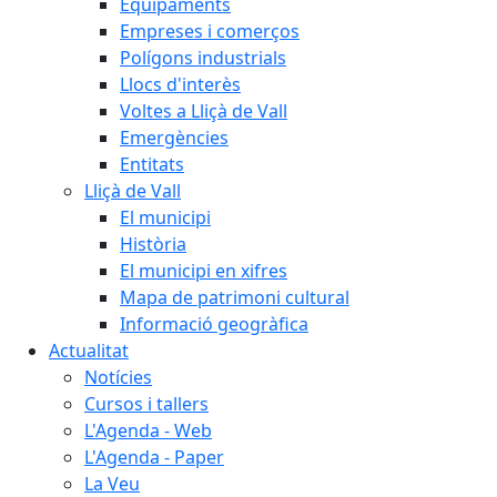
Equipaments
Empreses i comerços
Polígons industrials
Llocs d'interès
Voltes a Lliçà de Vall
Emergències
Entitats
Lliçà de Vall
El municipi
Història
El municipi en xifres
Mapa de patrimoni cultural
Informació geogràfica
Actualitat
Notícies
Cursos i tallers
L'Agenda - Web
L'Agenda - Paper
La Veu