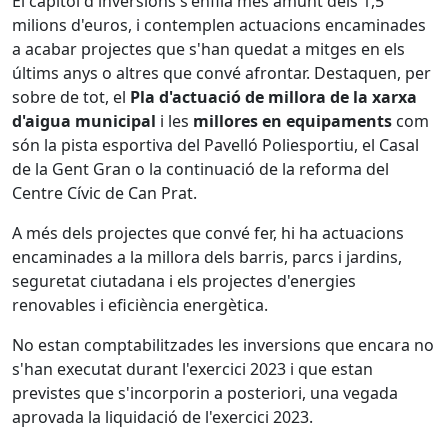
El capítol d'inversions s'enfila més amunt dels 1,5
milions d'euros, i contemplen actuacions encaminades
a acabar projectes que s'han quedat a mitges en els
últims anys o altres que convé afrontar. Destaquen, per
sobre de tot, el
Pla d'actuació de millora de la xarxa
d'aigua municipal
i les
millores en equipaments
com
són la pista esportiva del Pavelló Poliesportiu, el Casal
de la Gent Gran o la continuació de la reforma del
Centre Cívic de Can Prat.
A més dels projectes que convé fer, hi ha actuacions
encaminades a la millora dels barris, parcs i jardins,
seguretat ciutadana i els projectes d'energies
renovables i eficiència energètica.
No estan comptabilitzades les inversions que encara no
s'han executat durant l'exercici 2023 i que estan
previstes que s'incorporin a posteriori, una vegada
aprovada la liquidació de l'exercici 2023.