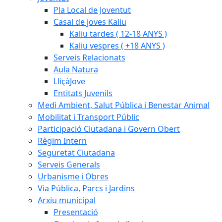
Pla Local de Joventut
Casal de joves Kaliu
Kaliu tardes ( 12-18 ANYS )
Kaliu vespres ( +18 ANYS )
Serveis Relacionats
Aula Natura
LliçàJove
Entitats Juvenils
Medi Ambient, Salut Pública i Benestar Animal
Mobilitat i Transport Públic
Participació Ciutadana i Govern Obert
Règim Intern
Seguretat Ciutadana
Serveis Generals
Urbanisme i Obres
Via Pública, Parcs i Jardins
Arxiu municipal
Presentació