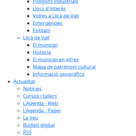
Polígons industrials
Llocs d'interès
Voltes a Lliçà de Vall
Emergències
Entitats
Lliçà de Vall
El municipi
Història
El municipi en xifres
Mapa de patrimoni cultural
Informació geogràfica
Actualitat
Notícies
Cursos i tallers
L'Agenda - Web
L'Agenda - Paper
La Veu
Butlletí digital
RSS