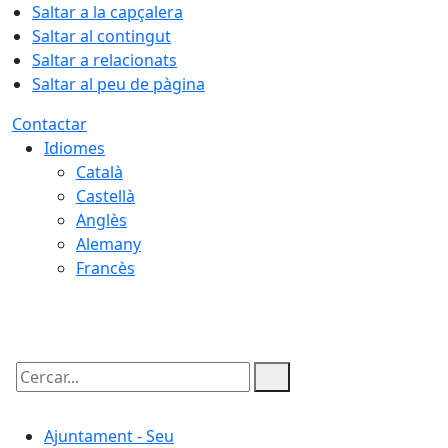
Saltar a la capçalera
Saltar al contingut
Saltar a relacionats
Saltar al peu de pàgina
Contactar
Idiomes
Català
Castellà
Anglès
Alemany
Francès
07.08.2026 | 23:24
Cercar:
Ajuntament - Seu