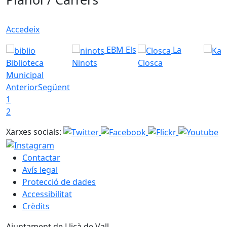
Accedeix
EBM Els
La
Biblioteca
Ninots
Closca
Municipal
Anterior
Següent
1
2
Xarxes socials:
Contactar
Avís legal
Protecció de dades
Accessibilitat
Crèdits
Ajuntament de Lliçà de Vall