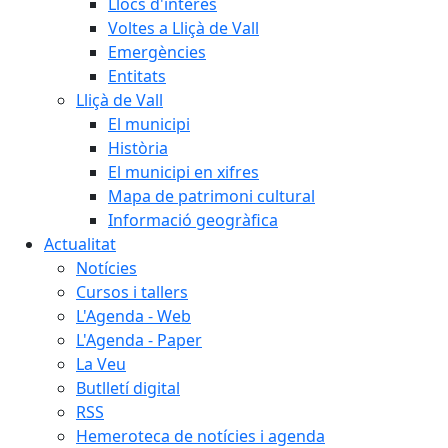
Llocs d'interès
Voltes a Lliçà de Vall
Emergències
Entitats
Lliçà de Vall
El municipi
Història
El municipi en xifres
Mapa de patrimoni cultural
Informació geogràfica
Actualitat
Notícies
Cursos i tallers
L'Agenda - Web
L'Agenda - Paper
La Veu
Butlletí digital
RSS
Hemeroteca de notícies i agenda