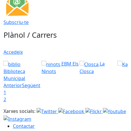
Subscriu-te
Plànol / Carrers
Accedeix
EBM Els
La
Biblioteca
Ninots
Closca
Municipal
Anterior
Següent
1
2
Xarxes socials:
Contactar