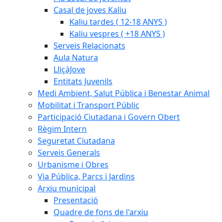
Casal de joves Kaliu
Kaliu tardes ( 12-18 ANYS )
Kaliu vespres ( +18 ANYS )
Serveis Relacionats
Aula Natura
LliçàJove
Entitats Juvenils
Medi Ambient, Salut Pública i Benestar Animal
Mobilitat i Transport Públic
Participació Ciutadana i Govern Obert
Règim Intern
Seguretat Ciutadana
Serveis Generals
Urbanisme i Obres
Via Pública, Parcs i Jardins
Arxiu municipal
Presentació
Quadre de fons de l'arxiu