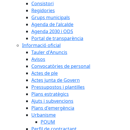
Consistori
Regidories
Grups municipals
Agenda de l'alcalde
Agenda 2030 i ODS
Portal de transparència
Informació oficial
Tauler d'Anuncis
Avisos
Convocatòries de personal
Actes de ple
Actes junta de Govern
Pressupostos i plantilles
Plans estratègics
Ajuts i subvencions
Plans d'emergència
Urbanisme
POUM
Perfil de contractant