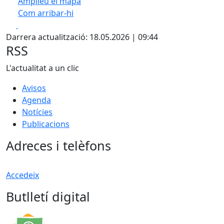
Amplieu el mapa
Com arribar-hi
Leaflet
| ©
OpenStreetMap
contributors
Facebook
X
+
Darrera actualització: 18.05.2026 | 09:44
−
RSS
L'actualitat a un clic
Avisos
Agenda
Notícies
Publicacions
Adreces i telèfons
Accedeix
Butlletí digital