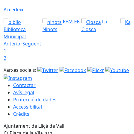
Accedeix
EBM Els
La
Biblioteca
Ninots
Closca
Municipal
Anterior
Següent
1
2
Xarxes socials:
Contactar
Avís legal
Protecció de dades
Accessibilitat
Crèdits
Ajuntament de Lliçà de Vall
C/ Plaça de la Vila, s/n