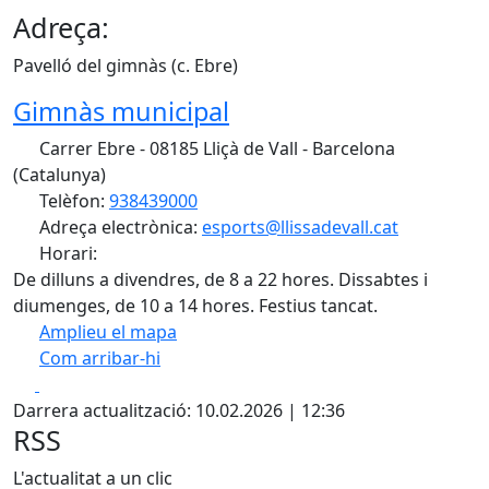
Adreça:
Pavelló del gimnàs (c. Ebre)
Gimnàs municipal
Carrer Ebre - 08185 Lliçà de Vall - Barcelona
(Catalunya)
Telèfon:
938439000
Adreça electrònica:
esports@llissadevall.cat
Horari:
De dilluns a divendres, de 8 a 22 hores. Dissabtes i
diumenges, de 10 a 14 hores. Festius tancat.
Amplieu el mapa
Com arribar-hi
Leaflet
| ©
OpenStreetMap
contributors
Facebook
X
+
Darrera actualització: 10.02.2026 | 12:36
−
RSS
L'actualitat a un clic