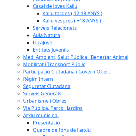
Casal de joves Kaliu
Kaliu tardes ( 12-18 ANYS )
Kaliu vespres ( +18 ANYS )
Serveis Relacionats
Aula Natura
LliçàJove
Entitats Juvenils
Medi Ambient, Salut Pública i Benestar Animal
Mobilitat i Transport Públic
Participació Ciutadana i Govern Obert
Règim Intern
Seguretat Ciutadana
Serveis Generals
Urbanisme i Obres
Via Pública, Parcs i Jardins
Arxiu municipal
Presentació
Quadre de fons de l'arxiu