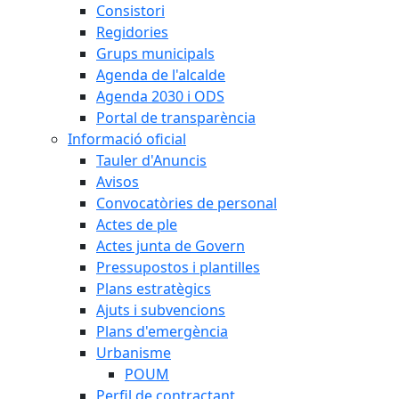
Consistori
Regidories
Grups municipals
Agenda de l'alcalde
Agenda 2030 i ODS
Portal de transparència
Informació oficial
Tauler d'Anuncis
Avisos
Convocatòries de personal
Actes de ple
Actes junta de Govern
Pressupostos i plantilles
Plans estratègics
Ajuts i subvencions
Plans d'emergència
Urbanisme
POUM
Perfil de contractant