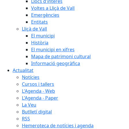
Llocs d'interès
Voltes a Lliçà de Vall
Emergències
Entitats
Lliçà de Vall
El municipi
Història
El municipi en xifres
Mapa de patrimoni cultural
Informació geogràfica
Actualitat
Notícies
Cursos i tallers
L'Agenda - Web
L'Agenda - Paper
La Veu
Butlletí digital
RSS
Hemeroteca de notícies i agenda