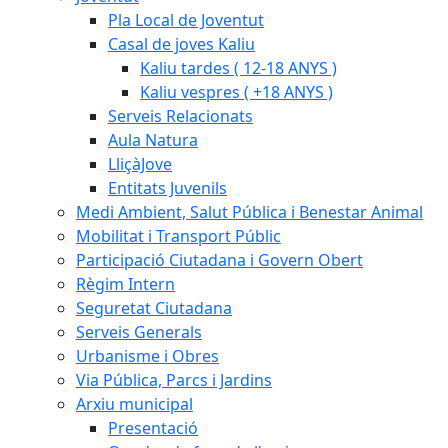
Pla Local de Joventut
Casal de joves Kaliu
Kaliu tardes ( 12-18 ANYS )
Kaliu vespres ( +18 ANYS )
Serveis Relacionats
Aula Natura
LliçàJove
Entitats Juvenils
Medi Ambient, Salut Pública i Benestar Animal
Mobilitat i Transport Públic
Participació Ciutadana i Govern Obert
Règim Intern
Seguretat Ciutadana
Serveis Generals
Urbanisme i Obres
Via Pública, Parcs i Jardins
Arxiu municipal
Presentació