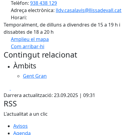
Telèfon:
938 438 129
Adreça electrònica:
lldv.casalavis@llissadevall.cat
Horari:
Temporalment, de dilluns a divendres de 15 a 19 h i
dissabtes de 18 a 20 h
Amplieu el mapa
Com arribar-hi
Leaflet
| ©
OpenStreetMap
contributors
Contingut relacionat
+
Àmbits
−
Gent Gran
Facebook
X
Darrera actualització: 23.09.2025 | 09:31
RSS
L'actualitat a un clic
Avisos
Agenda