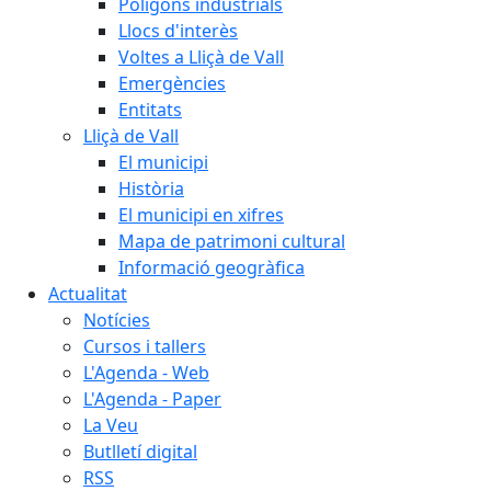
Polígons industrials
Llocs d'interès
Voltes a Lliçà de Vall
Emergències
Entitats
Lliçà de Vall
El municipi
Història
El municipi en xifres
Mapa de patrimoni cultural
Informació geogràfica
Actualitat
Notícies
Cursos i tallers
L'Agenda - Web
L'Agenda - Paper
La Veu
Butlletí digital
RSS