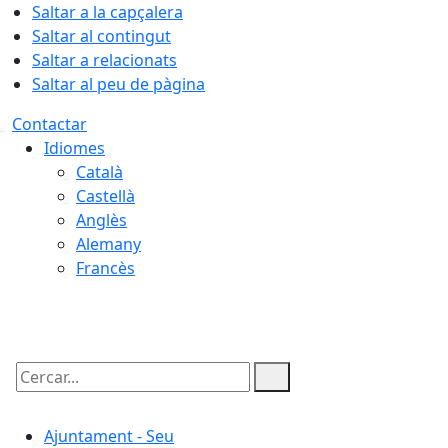
Saltar a la capçalera
Saltar al contingut
Saltar a relacionats
Saltar al peu de pàgina
Contactar
Idiomes
Català
Castellà
Anglès
Alemany
Francès
08.08.2026 | 10:11
Cercar:
Ajuntament - Seu