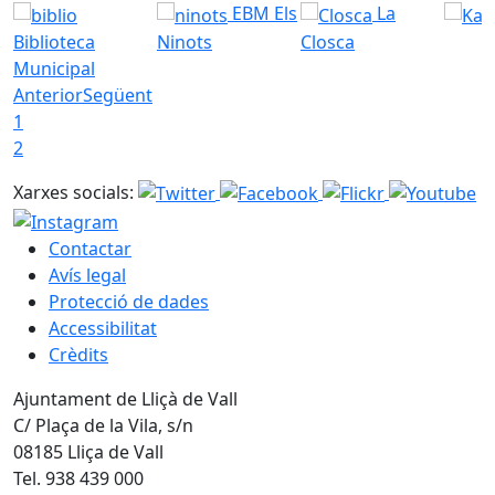
EBM Els
La
Biblioteca
Ninots
Closca
Municipal
Anterior
Següent
1
2
Xarxes socials:
Contactar
Avís legal
Protecció de dades
Accessibilitat
Crèdits
Ajuntament de Lliçà de Vall
C/ Plaça de la Vila, s/n
08185 Lliça de Vall
Tel. 938 439 000