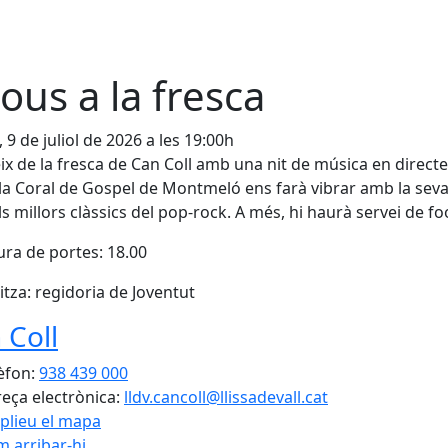
jous a la fresca
, 9 de juliol de 2026 a les 19:00h
x de la fresca de Can Coll amb una nit de música en directe
 la Coral de Gospel de Montmeló ens farà vibrar amb la seva 
s millors clàssics del pop-rock. A més, hi haurà servei de f
ra de portes: 18.00
tza: regidoria de Joventut
 Coll
èfon:
938 439 000
eça electrònica:
lldv.cancoll@llissadevall.cat
plieu el mapa
 arribar-hi