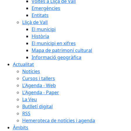
Voltes a Lliçà de Vall
Emergències
Entitats
Lliçà de Vall
El municipi
Història
El municipi en xifres
Mapa de patrimoni cultural
Informació geogràfica
Actualitat
Notícies
Cursos i tallers
L'Agenda - Web
L'Agenda - Paper
La Veu
Butlletí digital
RSS
Hemeroteca de notícies i agenda
Àmbits