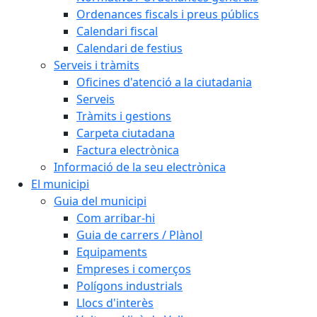
Ordenances fiscals i preus públics
Calendari fiscal
Calendari de festius
Serveis i tràmits
Oficines d'atenció a la ciutadania
Serveis
Tràmits i gestions
Carpeta ciutadana
Factura electrònica
Informació de la seu electrònica
El municipi
Guia del municipi
Com arribar-hi
Guia de carrers / Plànol
Equipaments
Empreses i comerços
Polígons industrials
Llocs d'interès