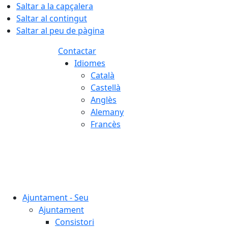
Saltar a la capçalera
Saltar al contingut
Saltar al peu de pàgina
Contactar
Idiomes
Català
Castellà
Anglès
Alemany
Francès
07.08.2026 | 04:06
Ajuntament - Seu
Ajuntament
Consistori