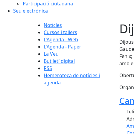
Participació ciutadana
Seu electrònica
Di
Notícies
Cursos i tallers
L'Agenda - Web
Dijous
L'Agenda - Paper
Gaudei
La Veu
Fènix;
Butlletí digital
amb el
RSS
Hemeroteca de notícies i
Obertu
agenda
Organi
Can
Tel
Adr
Am
Com