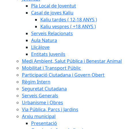
Pla Local de Joventut
Casal de joves Kaliu
Kaliu tardes ( 12-18 ANYS )
Kaliu vespres ( +18 ANYS )
Serveis Relacionats
Aula Natura
LliçàJove
Entitats Juvenils
Medi Ambient, Salut Pública i Benestar Animal
Mobilitat i Transport Públic
Participació Ciutadana i Govern Obert
Règim Intern
Seguretat Ciutadana
Serveis Generals
Urbanisme i Obres
Via Pública, Parcs i Jardins
Arxiu municipal
Presentació