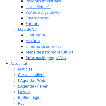
Polígons industrials
Llocs d'interès
Voltes a Lliçà de Vall
Emergències
Entitats
Lliçà de Vall
El municipi
Història
El municipi en xifres
Mapa de patrimoni cultural
Informació geogràfica
Actualitat
Notícies
Cursos i tallers
L'Agenda - Web
L'Agenda - Paper
La Veu
Butlletí digital
RSS