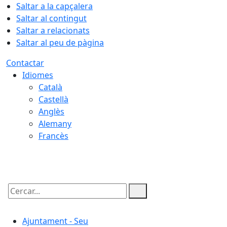
Saltar a la capçalera
Saltar al contingut
Saltar a relacionats
Saltar al peu de pàgina
Contactar
Idiomes
Català
Castellà
Anglès
Alemany
Francès
06.08.2026 | 19:20
Cercar:
Ajuntament - Seu