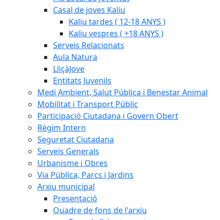
Casal de joves Kaliu
Kaliu tardes ( 12-18 ANYS )
Kaliu vespres ( +18 ANYS )
Serveis Relacionats
Aula Natura
LliçàJove
Entitats Juvenils
Medi Ambient, Salut Pública i Benestar Animal
Mobilitat i Transport Públic
Participació Ciutadana i Govern Obert
Règim Intern
Seguretat Ciutadana
Serveis Generals
Urbanisme i Obres
Via Pública, Parcs i Jardins
Arxiu municipal
Presentació
Quadre de fons de l'arxiu