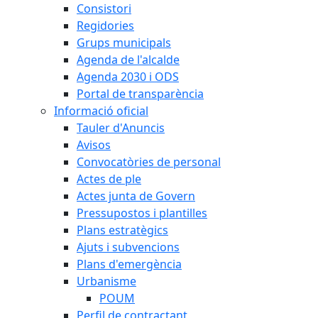
Consistori
Regidories
Grups municipals
Agenda de l'alcalde
Agenda 2030 i ODS
Portal de transparència
Informació oficial
Tauler d'Anuncis
Avisos
Convocatòries de personal
Actes de ple
Actes junta de Govern
Pressupostos i plantilles
Plans estratègics
Ajuts i subvencions
Plans d'emergència
Urbanisme
POUM
Perfil de contractant