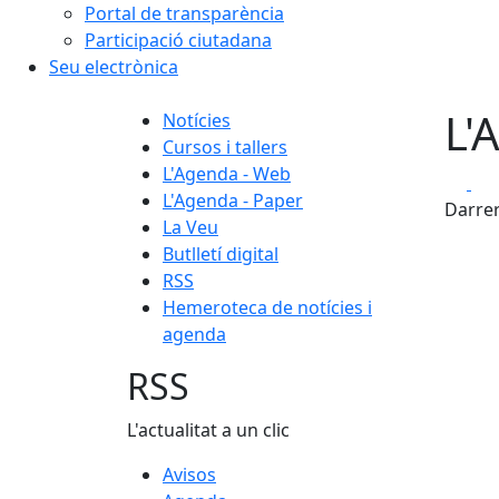
Portal de transparència
Participació ciutadana
Seu electrònica
L'
Notícies
Cursos i tallers
L'Agenda - Web
Fa
L'Agenda - Paper
Darrer
La Veu
Butlletí digital
RSS
Hemeroteca de notícies i
agenda
RSS
L'actualitat a un clic
Avisos