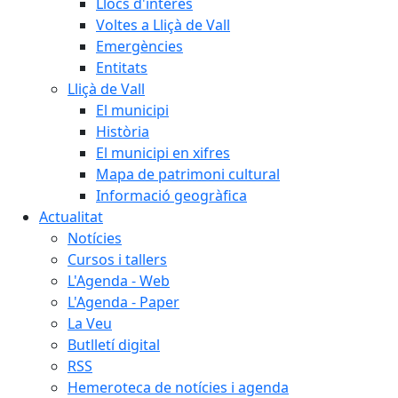
Llocs d'interès
Voltes a Lliçà de Vall
Emergències
Entitats
Lliçà de Vall
El municipi
Història
El municipi en xifres
Mapa de patrimoni cultural
Informació geogràfica
Actualitat
Notícies
Cursos i tallers
L'Agenda - Web
L'Agenda - Paper
La Veu
Butlletí digital
RSS
Hemeroteca de notícies i agenda