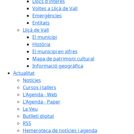
Llocs d'interès
Voltes a Lliçà de Vall
Emergències
Entitats
Lliçà de Vall
El municipi
Història
El municipi en xifres
Mapa de patrimoni cultural
Informació geogràfica
Actualitat
Notícies
Cursos i tallers
L'Agenda - Web
L'Agenda - Paper
La Veu
Butlletí digital
RSS
Hemeroteca de notícies i agenda