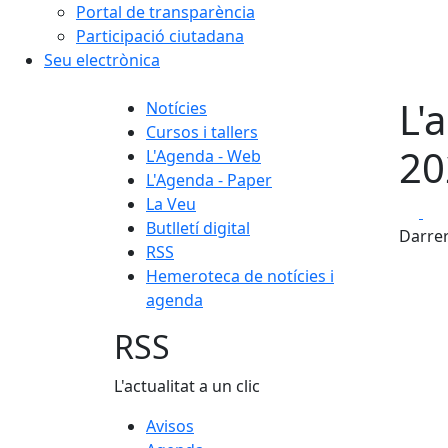
Portal de transparència
Participació ciutadana
Seu electrònica
L'
Notícies
Cursos i tallers
20
L'Agenda - Web
L'Agenda - Paper
La Veu
Fa
Butlletí digital
Darrer
RSS
Hemeroteca de notícies i
agenda
RSS
L'actualitat a un clic
Avisos