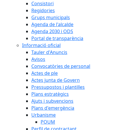
Consistori
Regidories
Grups municipals
Agenda de l'alcalde
Agenda 2030 i ODS
Portal de transparència
Informació oficial
Tauler d'Anuncis
Avisos
Convocatòries de personal
Actes de ple
Actes junta de Govern
Pressupostos i plantilles
Plans estratègics
Ajuts i subvencions
Plans d'emergència
Urbanisme
POUM
Perfil de contractant