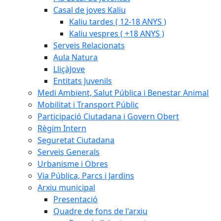
Casal de joves Kaliu
Kaliu tardes ( 12-18 ANYS )
Kaliu vespres ( +18 ANYS )
Serveis Relacionats
Aula Natura
LliçàJove
Entitats Juvenils
Medi Ambient, Salut Pública i Benestar Animal
Mobilitat i Transport Públic
Participació Ciutadana i Govern Obert
Règim Intern
Seguretat Ciutadana
Serveis Generals
Urbanisme i Obres
Via Pública, Parcs i Jardins
Arxiu municipal
Presentació
Quadre de fons de l'arxiu