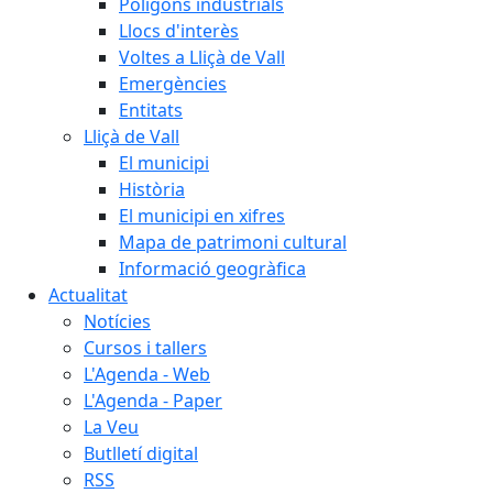
Polígons industrials
Llocs d'interès
Voltes a Lliçà de Vall
Emergències
Entitats
Lliçà de Vall
El municipi
Història
El municipi en xifres
Mapa de patrimoni cultural
Informació geogràfica
Actualitat
Notícies
Cursos i tallers
L'Agenda - Web
L'Agenda - Paper
La Veu
Butlletí digital
RSS