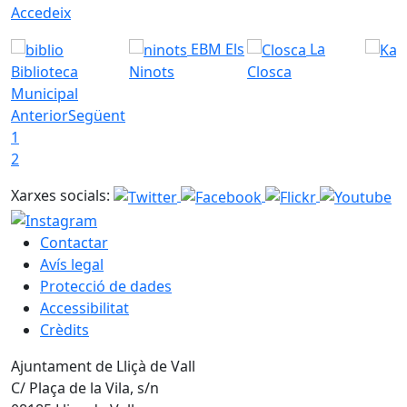
Accedeix
EBM Els
La
Biblioteca
Ninots
Closca
Municipal
Anterior
Següent
1
2
Xarxes socials:
Contactar
Avís legal
Protecció de dades
Accessibilitat
Crèdits
Ajuntament de Lliçà de Vall
C/ Plaça de la Vila, s/n