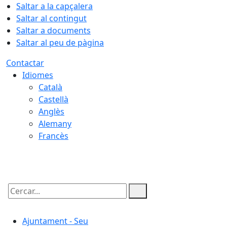
Saltar a la capçalera
Saltar al contingut
Saltar a documents
Saltar al peu de pàgina
Contactar
Idiomes
Català
Castellà
Anglès
Alemany
Francès
07.08.2026 | 20:19
Cercar:
Ajuntament - Seu