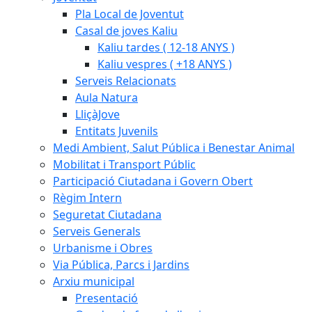
Pla Local de Joventut
Casal de joves Kaliu
Kaliu tardes ( 12-18 ANYS )
Kaliu vespres ( +18 ANYS )
Serveis Relacionats
Aula Natura
LliçàJove
Entitats Juvenils
Medi Ambient, Salut Pública i Benestar Animal
Mobilitat i Transport Públic
Participació Ciutadana i Govern Obert
Règim Intern
Seguretat Ciutadana
Serveis Generals
Urbanisme i Obres
Via Pública, Parcs i Jardins
Arxiu municipal
Presentació